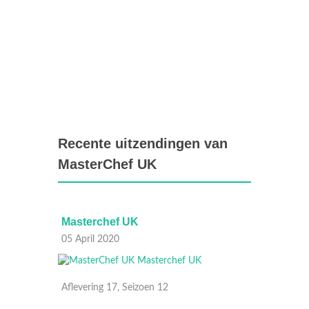
Recente uitzendingen van
MasterChef UK
Masterchef UK
Maste
05 April 2020
08 Maa
Aflevering 17, Seizoen 12