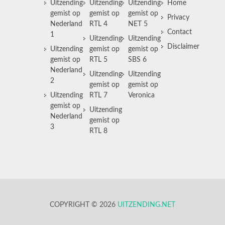
Uitzending
Uitzending
Uitzending
Home
gemist op
gemist op
gemist op
Privacy
Nederland
RTL 4
NET 5
Contact
1
Uitzending
Uitzending
Disclaimer
Uitzending
gemist op
gemist op
gemist op
RTL 5
SBS 6
Nederland
Uitzending
Uitzending
2
gemist op
gemist op
Uitzending
RTL 7
Veronica
gemist op
Uitzending
Nederland
gemist op
3
RTL 8
COPYRIGHT © 2026
UITZENDING.NET