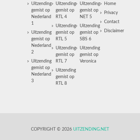
Uitzending
Uitzending
Uitzending
Home
gemist op
gemist op
gemist op
Privacy
Nederland
RTL 4
NET 5
Contact
1
Uitzending
Uitzending
Disclaimer
Uitzending
gemist op
gemist op
gemist op
RTL 5
SBS 6
Nederland
Uitzending
Uitzending
2
gemist op
gemist op
Uitzending
RTL 7
Veronica
gemist op
Uitzending
Nederland
gemist op
3
RTL 8
COPYRIGHT © 2026
UITZENDING.NET