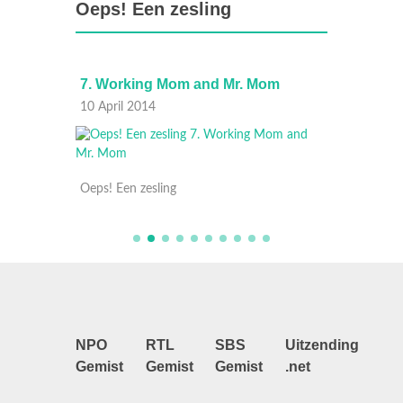
Oeps! Een zesling
7. Working Mom and Mr. Mom
6. Hom
10 April 2014
03 Apri
Oeps! Een zesling
Oeps! E
NPO
RTL
SBS
Uitzending
Gemist
Gemist
Gemist
.net