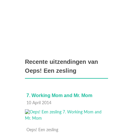
Recente uitzendingen van
Oeps! Een zesling
7. Working Mom and Mr. Mom
6. Hom
10 April 2014
03 Apri
Oeps! Een zesling
Oeps! E