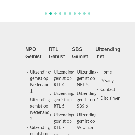
NPO
RTL
SBS
Uitzending
Gemist
Gemist
Gemist
.net
Uitzending
Uitzending
Uitzending
Home
gemist op
gemist op
gemist op
Privacy
Nederland
RTL 4
NET 5
Contact
1
Uitzending
Uitzending
Disclaimer
Uitzending
gemist op
gemist op
gemist op
RTL 5
SBS 6
Nederland
Uitzending
Uitzending
2
gemist op
gemist op
Uitzending
RTL 7
Veronica
gemist op