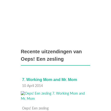
Recente uitzendingen van
Oeps! Een zesling
7. Working Mom and Mr. Mom
6. Hom
10 April 2014
03 Apri
Oeps! Een zesling
Oeps! E