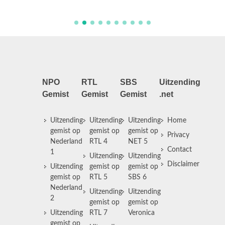
NPO
RTL
SBS
Uitzending
Gemist
Gemist
Gemist
.net
Uitzending
Uitzending
Uitzending
Home
gemist op
gemist op
gemist op
Privacy
Nederland
RTL 4
NET 5
Contact
1
Uitzending
Uitzending
Disclaimer
Uitzending
gemist op
gemist op
gemist op
RTL 5
SBS 6
Nederland
Uitzending
Uitzending
2
gemist op
gemist op
Uitzending
RTL 7
Veronica
gemist op