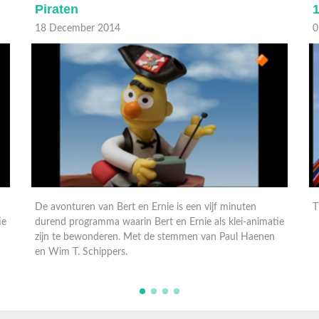
10 voor Bert & Ernie
01 Februari 2014
3
Tien minuten met de leukste filmpjes van Bert & Ernie.
ie
K
t