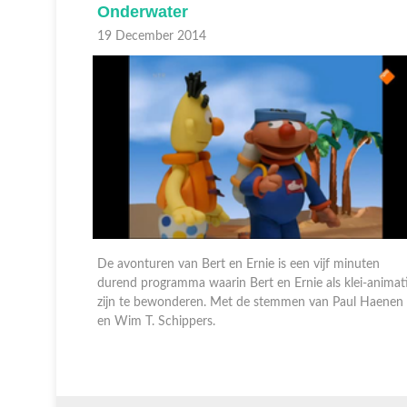
Piraten
18 December 2014
nuten
De avonturen van Bert en Ernie is een vijf minuten
ei-animatie
durend programma waarin Bert en Ernie als klei-animat
ul Haenen
zijn te bewonderen. Met de stemmen van Paul Haenen
en Wim T. Schippers.