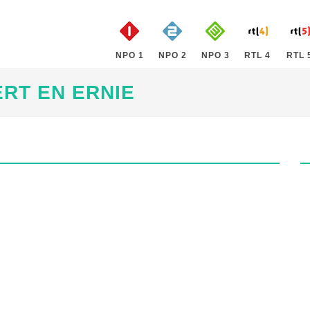
NPO 1
NPO 2
NPO 3
RTL 4
RTL 
RT EN ERNIE