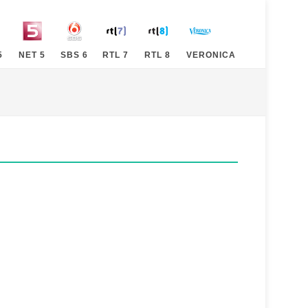
5
NET 5
SBS 6
RTL 7
RTL 8
VERONICA