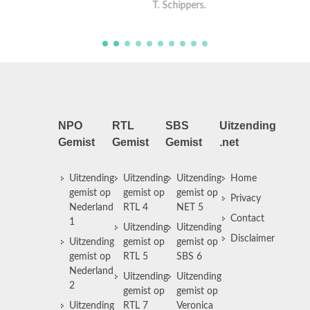
NPO
RTL
SBS
Uitzending
Gemist
Gemist
Gemist
.net
Uitzending
Uitzending
Uitzending
Home
gemist op
gemist op
gemist op
Privacy
Nederland
RTL 4
NET 5
Contact
1
Uitzending
Uitzending
Disclaimer
Uitzending
gemist op
gemist op
gemist op
RTL 5
SBS 6
Nederland
Uitzending
Uitzending
2
gemist op
gemist op
Uitzending
RTL 7
Veronica
gemist op