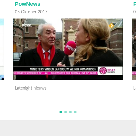
PowNews
05 Oktober 2017
0
Latenight nieuws.
L