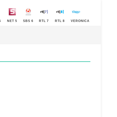
5
NET 5
SBS 6
RTL 7
RTL 8
VERONICA