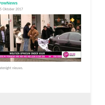
PowNews
PowNe
5 Oktober 2017
05 Oktobe
atenight nieuws.
Latenight 