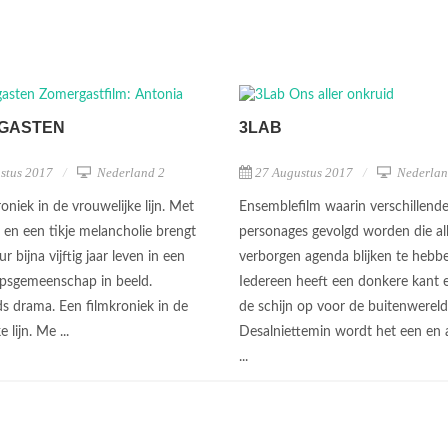
GASTEN
3LAB
stus 2017
Nederland 2
27 Augustus 2017
Nederlan
oniek in de vrouwelijke lijn. Met
Ensemblefilm waarin verschillend
e en een tikje melancholie brengt
personages gevolgd worden die al
ur bijna vijftig jaar leven in een
verborgen agenda blijken te hebb
rpsgemeenschap in beeld.
Iedereen heeft een donkere kant 
s drama. Een filmkroniek in de
de schijn op voor de buitenwereld
e lijn. Me ...
Desalniettemin wordt het een en
...