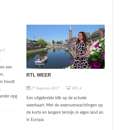
d 3
e
len een
en.
RTL WEER
en houdt
27 Augustus 2017
RTL 4
.
 ander opg
Een uitgebreide blik op de actuele
weerkaart. Met de weersverwachtingen op
de korte en langere termijn in eigen land en
in Europa.