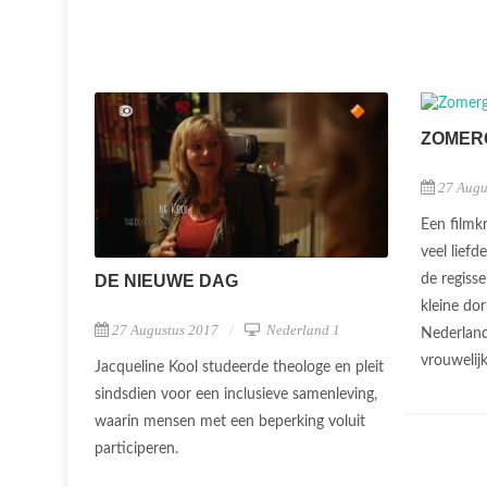
ZOMER
27 Augu
Een filmkr
veel liefd
DE NIEUWE DAG
de regisse
kleine do
27 Augustus 2017
Nederland 1
Nederland
vrouwelijk
Jacqueline Kool studeerde theologe en pleit
sindsdien voor een inclusieve samenleving,
waarin mensen met een beperking voluit
participeren.