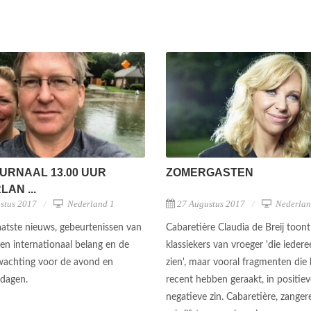
URNAAL 13.00 UUR
ZOMERGASTEN
AN ...
stus 2017
Nederland 1
27 Augustus 2017
Nederlan
aatste nieuws, gebeurtenissen van
Cabaretière Claudia de Breij toon
 en internationaal belang en de
klassiekers van vroeger 'die ieder
wachting voor de avond en
zien', maar vooral fragmenten die
dagen.
recent hebben geraakt, in positiev
negatieve zin. Cabaretière, zanger