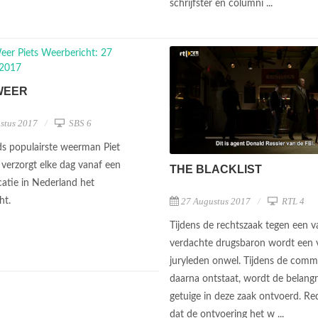
schrijfster en columni ...
WEER
stus 2017
SBS 6
s populairste weerman Piet
verzorgt elke dag vanaf een
THE BLACKLIST
catie in Nederland het
ht.
27 Augustus 2017
RTL 4
Tijdens de rechtszaak tegen een 
verdachte drugsbaron wordt een 
juryleden onwel. Tijdens de comm
daarna ontstaat, wordt de belangr
getuige in deze zaak ontvoerd. Re
dat de ontvoering het w ...