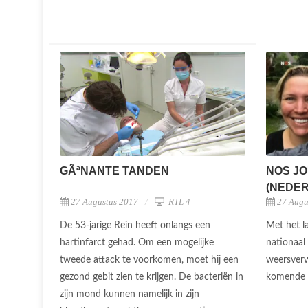
NOS JO
GÃªNANTE TANDEN
(NEDERL
27 Augu
27 Augustus 2017
RTL 4
Met het l
De 53-jarige Rein heeft onlangs een
nationaal
hartinfarct gehad. Om een mogelijke
weersver
tweede attack te voorkomen, moet hij een
komende 
gezond gebit zien te krijgen. De bacteriën in
zijn mond kunnen namelijk in zijn