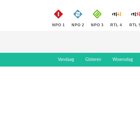
NPO 1
NPO 2
NPO 3
RTL 4
RTL 
Vandaag
Gisteren
Woensdag