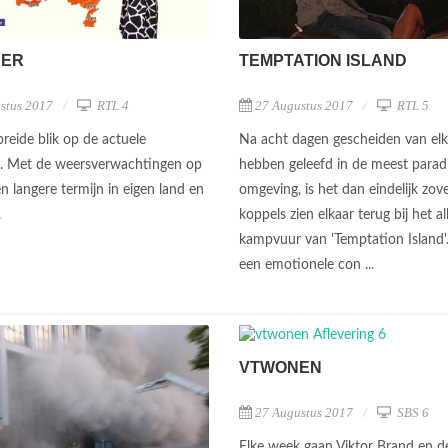
EER
TEMPTATION ISLAND
stus 2017
RTL 4
27 Augustus 2017
RTL 5
reide blik op de actuele
Na acht dagen gescheiden van elk
. Met de weersverwachtingen op
hebben geleefd in de meest paradij
n langere termijn in eigen land en
omgeving, is het dan eindelijk zov
.
koppels zien elkaar terug bij het al
kampvuur van 'Temptation Island'
een emotionele con ...
VTWONEN
27 Augustus 2017
SBS 6
Elke week gaan Viktor Brand en de