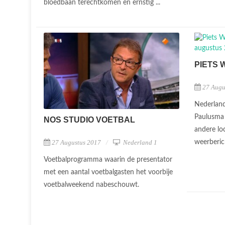
bloedbaan terechtkomen en ernstig ...
PIETS 
27 Augu
Nederland
Paulusma 
NOS STUDIO VOETBAL
andere lo
27 Augustus 2017
Nederland 1
weerberic
Voetbalprogramma waarin de presentator
met een aantal voetbalgasten het voorbije
voetbalweekend nabeschouwt.