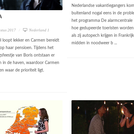
Nederlandse vakantiegangers kom
buitenland nogal eens in de probl
A
het programma De alarmcentrale i
hoe gedupeerde toeristen worden
stus 2017
Nederland 1
als zij autopech krijgen in Frankrij
 loopt lekker en Carmen bereidt
midden in noodweer b ...
 op haar pensioen. Tijdens het
sfeestje van Boris ontstaan er
n in de haven, waardoor Carmen
n waar de prioriteit ligt.