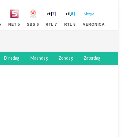
5
NET 5
SBS 6
RTL 7
RTL 8
VERONICA
Dinsdag
Maandag
Zondag
Zaterdag