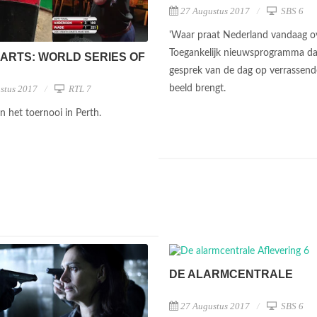
27 Augustus 2017
SBS 6
'Waar praat Nederland vandaag ov
Toegankelijk nieuwsprogramma da
DARTS: WORLD SERIES OF
gesprek van de dag op verrassende
beeld brengt.
stus 2017
RTL 7
an het toernooi in Perth.
DE ALARMCENTRALE
27 Augustus 2017
SBS 6