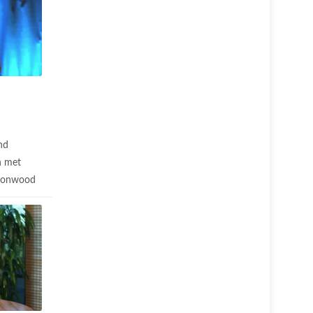
nd
n met
ttonwood