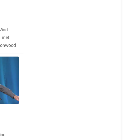
Vind
n met
ttonwood
ind