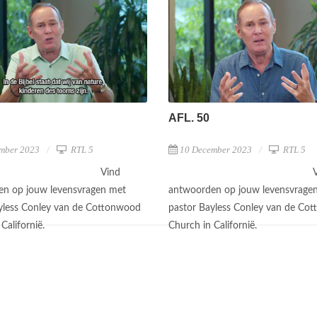
AFL. 50
mber 2023
RTL 5
10 December 2023
RTL 5
Vind
n op jouw levensvragen met
antwoorden op jouw levensvrage
yless Conley van de Cottonwood
pastor Bayless Conley van de Co
Californië.
Church in Californië.