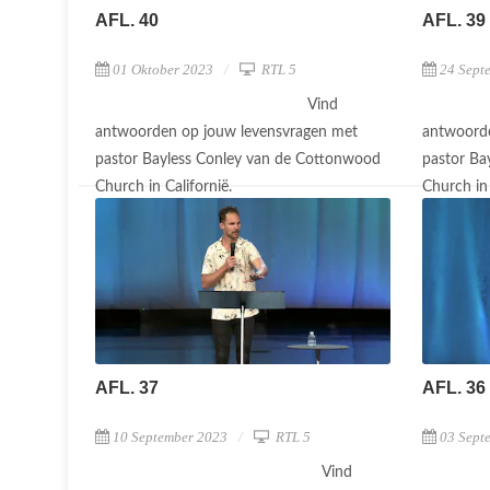
AFL. 40
AFL. 39
01 Oktober 2023
RTL 5
24 Sept
Vind
antwoorden op jouw levensvragen met
antwoorde
pastor Bayless Conley van de Cottonwood
pastor Ba
Church in Californië.
Church in 
AFL. 37
AFL. 36
10 September 2023
RTL 5
03 Sept
Vind