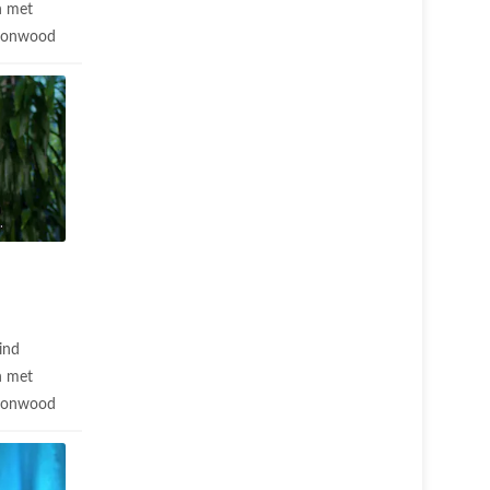
n met
ttonwood
ind
n met
ttonwood