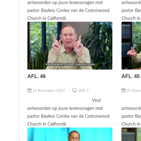
antwoorden op jouw levensvragen met
antwoorde
pastor Bayless Conley van de Cottonwood
pastor Ba
Church in Californië.
Church in 
AFL. 46
AFL. 45
12 November 2023
RTL 5
05 Nove
Vind
antwoorden op jouw levensvragen met
antwoorde
pastor Bayless Conley van de Cottonwood
pastor Ba
Church in Californië.
Church in 