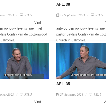
AFL. 38
ember 2023
RTL 5
17 September 2023
RTL 5
Vind
n op jouw levensvragen met
antwoorden op jouw levensvrage
yless Conley van de Cottonwood
pastor Bayless Conley van de Co
Californië.
Church in Californië.
AFL. 35
ember 2023
RTL 5
27 Augustus 2023
RTL 5
Vind
V