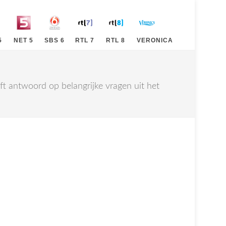
5
NET 5
SBS 6
RTL 7
RTL 8
VERONICA
t antwoord op belangrijke vragen uit het