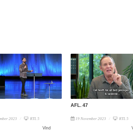
AFL. 47
mber 2023
RTL 5
19 November 2023
RTL 5
Vind