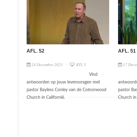
AFL. 52
AFL. 51
24 December 2023
RTL 5
17 Dece
Vind
antwoorden op jouw levensvragen met
antwoorde
pastor Bayless Conley van de Cottonwood
pastor Ba
Church in Californië.
Church in 