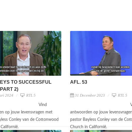
EYS TO SUCCESSFUL
AFL. 53
(PART 2)
ari 2024
RTL 5
31 December 2023
RTL 5
Vind
n op jouw levensvragen met
antwoorden op jouw levensvrage
yless Conley van de Cottonwood
pastor Bayless Conley van de Co
Californië.
Church in Californië.