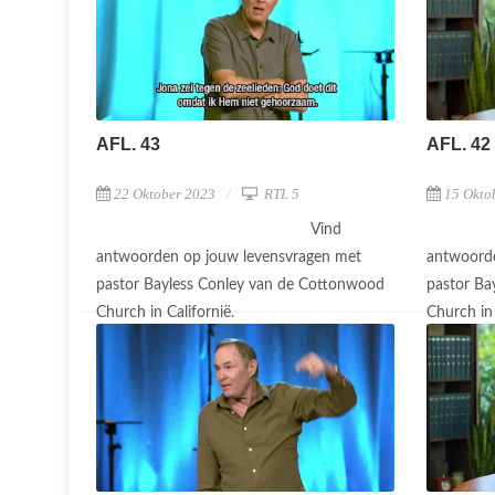
AFL. 43
AFL. 42
22 Oktober 2023
RTL 5
15 Okto
Vind
antwoorden op jouw levensvragen met
antwoorde
pastor Bayless Conley van de Cottonwood
pastor Ba
Church in Californië.
Church in 