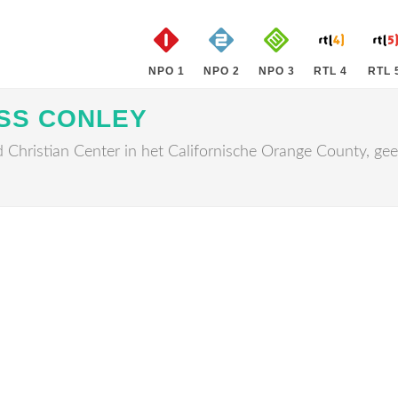
NPO 1
NPO 2
NPO 3
RTL 4
RTL 
SS CONLEY
Christian Center in het Californische Orange County, geef