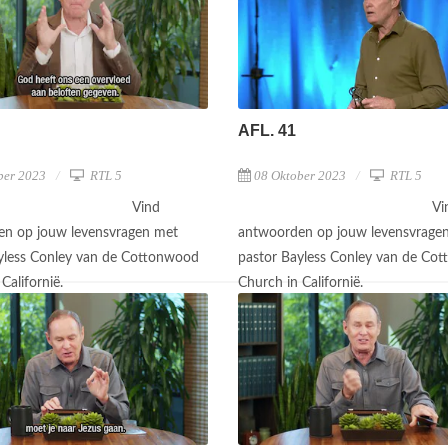
AFL. 41
ber 2023
RTL 5
08 Oktober 2023
RTL 5
Vind
Vi
n op jouw levensvragen met
antwoorden op jouw levensvrage
yless Conley van de Cottonwood
pastor Bayless Conley van de Co
Californië.
Church in Californië.