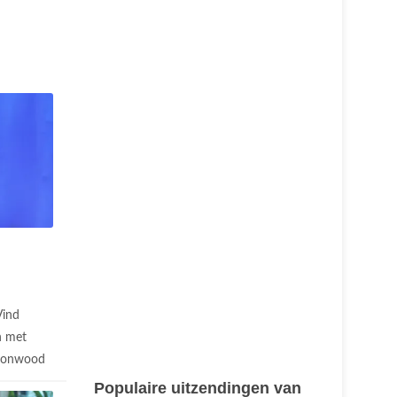
Vind
n met
ttonwood
Populaire uitzendingen van