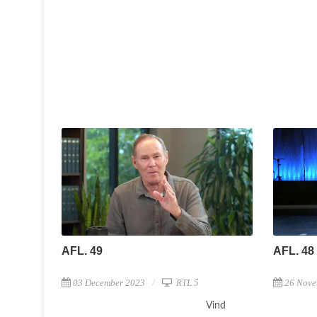
AFL. 49
AFL. 48
03 December 2023
RTL 5
26 Nove
Vind