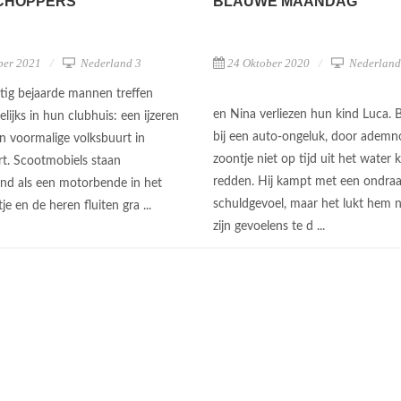
CHOPPERS
BLAUWE MAANDAG
ber 2021
Nederland 3
24 Oktober 2020
Nederland
ntig bejaarde mannen treffen
en Nina verliezen hun kind Luca. 
elijks in hun clubhuis: een ijzeren
bij een auto-ongeluk, door ademn
un voormalige volksbuurt in
zoontje niet op tijd uit het water
t. Scootmobiels staan
redden. Hij kampt met een ondraag
end als een motorbende in het
schuldgevoel, maar het lukt hem 
je en de heren fluiten gra ...
zijn gevoelens te d ...