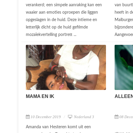
verankerd; een simpele aanraking kan een
van buurt
waaier aan emoties oproepen die liggen
heeft in 
opgeslagen in de huid. Deze intieme en
Malburgen
letterlijk dicht op de huid gefilmde
bijzondere
mozaïekvertelling portrett ...
Aangevoer
MAMA EN IK
ALLEEN
10 December 2019
Nederland 3
08 Dece
Amanda van Hesteren komt uit een