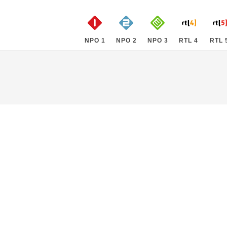
NPO 1
NPO 2
NPO 3
RTL 4
RTL 