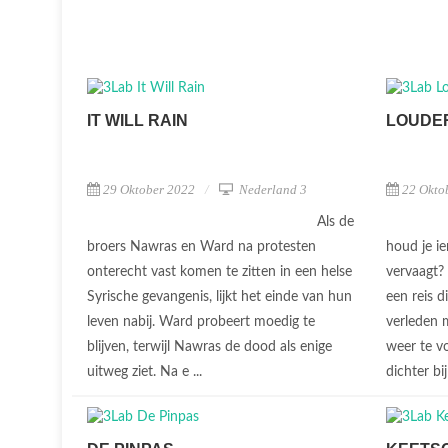
IT WILL RAIN
LOUDER
29 Oktober 2022
Nederland 3
22 Okto
Als de
broers Nawras en Ward na protesten
houd je i
onterecht vast komen te zitten in een helse
vervaagt?
Syrische gevangenis, lijkt het einde van hun
een reis d
leven nabij. Ward probeert moedig te
verleden 
blijven, terwijl Nawras de dood als enige
weer te v
uitweg ziet. Na e ...
dichter bi