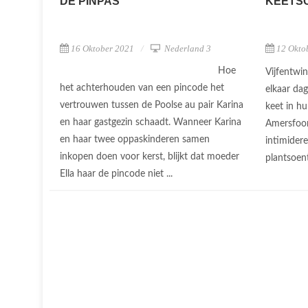
DE PINPAS
KEETS
16 Oktober 2021
Nederland 3
12 Okto
Hoe
Vijfentwi
het achterhouden van een pincode het
elkaar dag
vertrouwen tussen de Poolse au pair Karina
keet in h
en haar gastgezin schaadt. Wanneer Karina
Amersfoor
en haar twee oppaskinderen samen
intimider
inkopen doen voor kerst, blijkt dat moeder
plantsoent
Ella haar de pincode niet ...