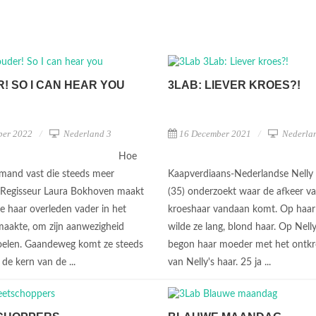
! SO I CAN HEAR YOU
3LAB: LIEVER KROES?!
ber 2022
Nederland 3
16 December 2021
Nederla
Hoe
emand vast die steeds meer
Kaapverdiaans-Nederlandse Nelly 
 Regisseur Laura Bokhoven maakt
(35) onderzoekt waar de afkeer v
ie haar overleden vader in het
kroeshaar vandaan komt. Op haar
maakte, om zijn aanwezigheid
wilde ze lang, blond haar. Op Nelly
oelen. Gaandeweg komt ze steeds
begon haar moeder met het ontk
j de kern van de ...
van Nelly's haar. 25 ja ...