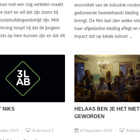
man met een ruig verleden maakt
enormiteit van de industrie rond
 start en wil dat zijn zoons bij
gedoneerde tweedehands kleding 
 bodybuildingwedstrijd zijn. Met
brengt. De film laat zien welke reis
inning hoopt hij dat de jongens
haar afgedankte kleding aflegt en
trots op hem kunnen zijn en dat dit
impact dat op lokale industr ...
.
T NIKS
HELAAS BEN JE HET NIET
GEWORDEN
ember 2019
Nederland 3
16 September 2019
Nederla