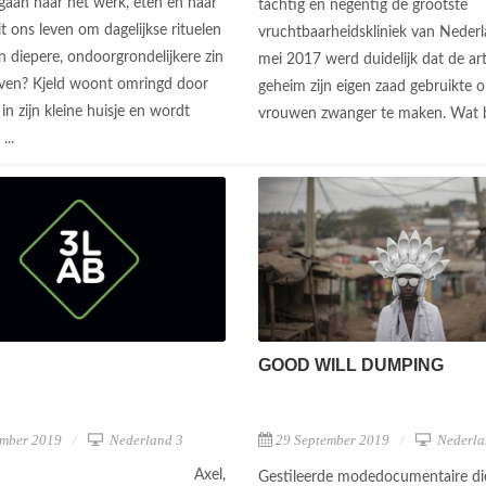
 gaan naar het werk, eten en naar
tachtig en negentig de grootste
t ons leven om dagelijkse rituelen
vruchtbaarheidskliniek van Nederl
en diepere, ondoorgrondelijkere zin
mei 2017 werd duidelijk dat de art
even? Kjeld woont omringd door
geheim zijn eigen zaad gebruikte 
in zijn kleine huisje en wordt
vrouwen zwanger te maken. Wat b
...
GOOD WILL DUMPING
mber 2019
Nederland 3
29 September 2019
Nederla
Axel,
Gestileerde modedocumentaire di