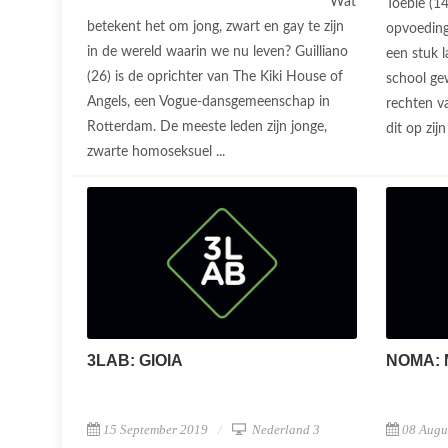
Wat
Toebie (14
betekent het om jong, zwart en gay te zijn
opvoeding
in de wereld waarin we nu leven? Guilliano
een stuk l
(26) is de oprichter van The Kiki House of
school gew
Angels, een Vogue-dansgemeenschap in
rechten v
Rotterdam. De meeste leden zijn jonge,
dit op zijn
zwarte homoseksuel ...
3LAB: GIOIA
NOMA: 
15 September 2019
Nederland 3
08 Augu