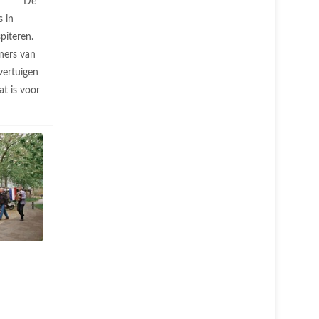
De
s in
iteren.
ners van
vertuigen
at is voor