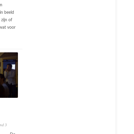
om
in beeld
 zijn of
 wat voor
nd 3