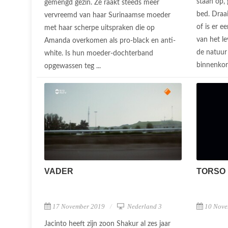
staan op,
gemengd gezin. Ze raakt steeds meer
bed. Draai
vervreemd van haar Surinaamse moeder
of is er e
met haar scherpe uitspraken die op
van het l
Amanda overkomen als pro-black en anti-
de natuur 
white. Is hun moeder-dochterband
binnenkor 
opgewassen teg ...
VADER
TORSO
17 November 2019
Nederland 3
10 Nove
Jacinto heeft zijn zoon Shakur al zes jaar