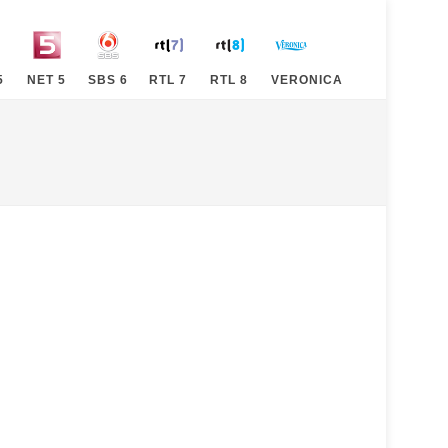
5
NET 5
SBS 6
RTL 7
RTL 8
VERONICA