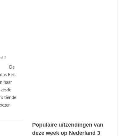
nd 3
De
dos Reis
an haar
 zesde
's tiende
roezen
Populaire uitzendingen van
deze week op Nederland 3