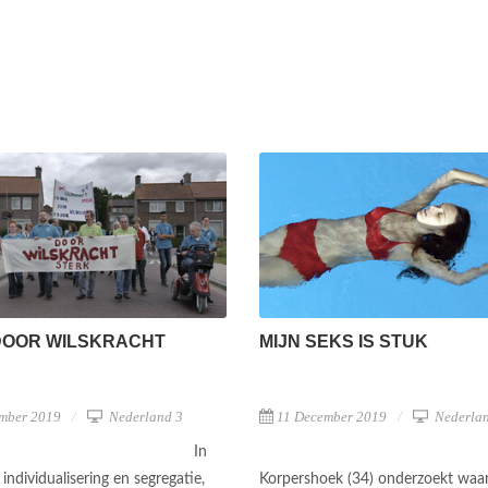
DOOR WILSKRACHT
MIJN SEKS IS STUK
mber 2019
Nederland 3
11 December 2019
Nederlan
In
 individualisering en segregatie,
Korpershoek (34) onderzoekt waa