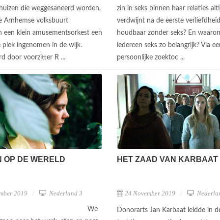
huizen die weggesaneerd worden,
zin in seks binnen haar relaties alti
de Arnhemse volksbuurt
verdwijnt na de eerste verliefdheid.
 een klein amusementsorkest een
houdbaar zonder seks? En waarom
 plek ingenomen in de wijk.
iedereen seks zo belangrijk? Via ee
d door voorzitter R ...
persoonlijke zoektoc ...
 OP DE WERELD
HET ZAAD VAN KARBAAT
mber 2019
Nederland 3
24 November 2019
Nederla
We
Donorarts Jan Karbaat leidde in d