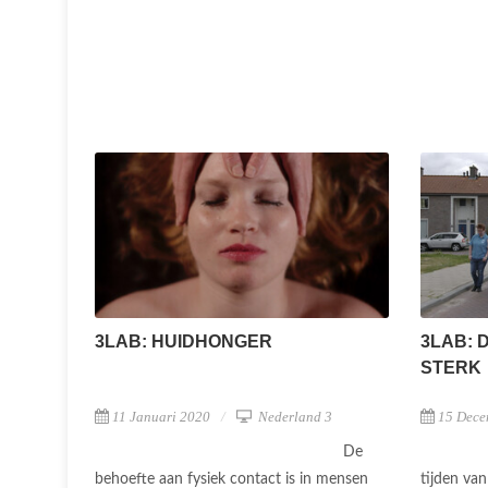
3LAB: HUIDHONGER
3LAB: 
STERK
11 Januari 2020
Nederland 3
15 Dece
De
behoefte aan fysiek contact is in mensen
tijden van