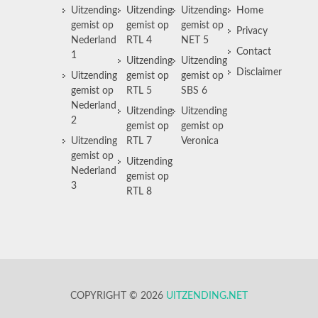
Uitzending
Uitzending
Uitzending
Home
gemist op
gemist op
gemist op
Privacy
Nederland
RTL 4
NET 5
Contact
1
Uitzending
Uitzending
Disclaimer
Uitzending
gemist op
gemist op
gemist op
RTL 5
SBS 6
Nederland
Uitzending
Uitzending
2
gemist op
gemist op
Uitzending
RTL 7
Veronica
gemist op
Uitzending
Nederland
gemist op
3
RTL 8
COPYRIGHT © 2026
UITZENDING.NET