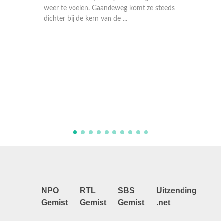
weer te voelen. Gaandeweg komt ze steeds
dichter bij de kern van de ...
De Kaapve
Reis (35) 
haar kroe
zesde wild
tiende be
ontkroezen 
NPO
RTL
SBS
Uitzending
Gemist
Gemist
Gemist
.net