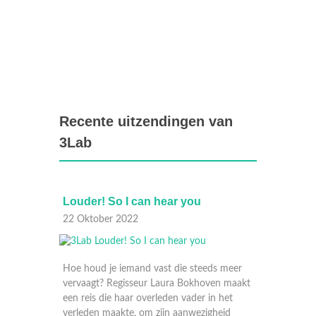
Recente uitzendingen van
3Lab
Louder! So I can hear you
3Lab: Li
22 Oktober 2022
16 Decem
Hoe houd je iemand vast die steeds meer
vervaagt? Regisseur Laura Bokhoven maakt
een reis die haar overleden vader in het
verleden maakte, om zijn aanwezigheid