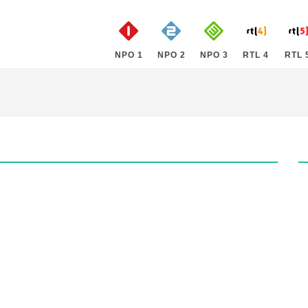
NPO 1
NPO 2
NPO 3
RTL 4
RTL 