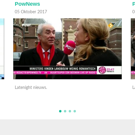
PowNews
05 Oktober 2017
0
Latenight nieuws.
L