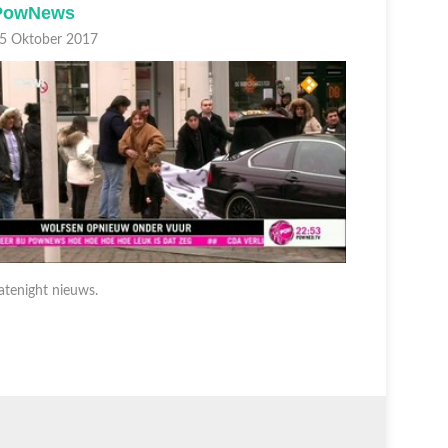
PowNews
PowNe
5 Oktober 2017
05 Oktobe
atenight nieuws.
Latenight 