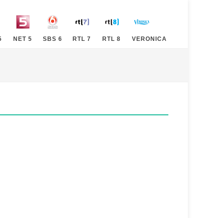
5
NET 5
SBS 6
RTL 7
RTL 8
VERONICA