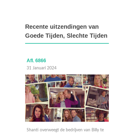
Recente uitzendingen van
Goede Tijden, Slechte Tijden
Afl. 6866
Afl. 6
31 Januari 2024
30 Janu
ewakkerd
Shanti overweegt de bedrijven van Billy te