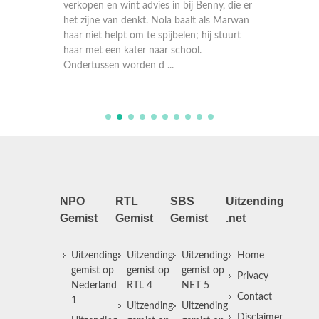
Marwan 
kelderen
verkopen en wint advies in bij Benny, die er
doen aa
 maar
het zijne van denkt. Nola baalt als Marwan
Rozenbo
m toch
haar niet helpt om te spijbelen; hij stuurt
Bing zor
 over
haar met een kater naar school.
op haar
Ondertussen worden d ...
te slim a
NPO
RTL
SBS
Uitzending
Gemist
Gemist
Gemist
.net
Uitzending
Uitzending
Uitzending
Home
gemist op
gemist op
gemist op
Privacy
Nederland
RTL 4
NET 5
Contact
1
Uitzending
Uitzending
Disclaimer