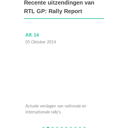
Recente uitzendingen van
RTL GP: Rally Report
Afl. 14
Afl. 14
05 Oktober 2014
05 Okt
Actuele verslagen van nationale en
Actuele
internationale rally's.
internat