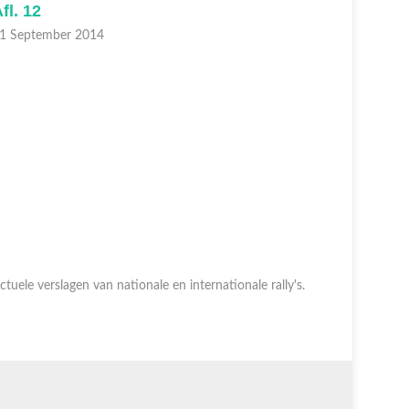
fl. 12
Afl. 11
1 September 2014
14 Septem
ctuele verslagen van nationale en internationale rally's.
Actuele ver