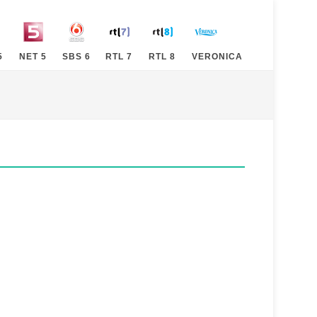
5
NET 5
SBS 6
RTL 7
RTL 8
VERONICA