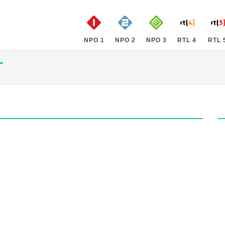
NPO 1
NPO 2
NPO 3
RTL 4
RTL 
T