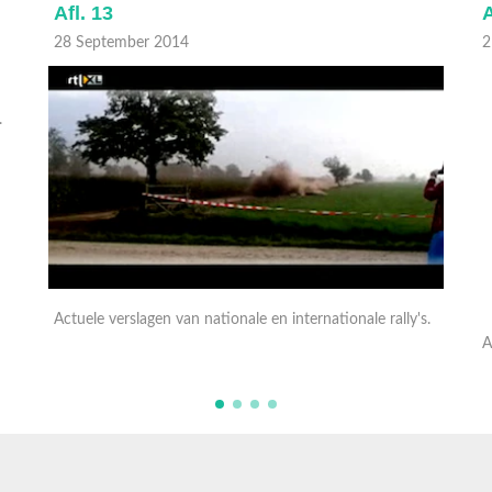
Afl. 13
A
28 September 2014
2
s.
Actuele verslagen van nationale en internationale rally's.
A