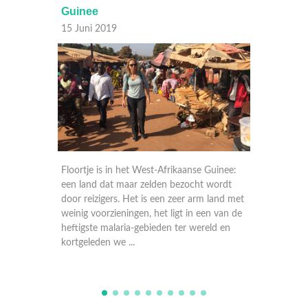
e
Noorwegen
 2019
31 Augustus 2017
 is in het West-Afrikaanse Guinee:
Floortje Dessing reist naar de 
d dat maar zelden bezocht wordt
uithoeken op aarde. Elke afleve
zigers. Het is een zeer arm land met
naar een andere afgelegen en 
oorzieningen, het ligt in een van de
bestemming waar ze mensen b
te malaria-gebieden ter wereld en
hier een bijzonder bestaan leid
eden we ...
een paar dagen mee ...