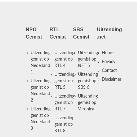
NPO
RTL
SBS
Uitzending
Gemist
Gemist
Gemist
.net
Uitzending
Uitzending
Uitzending
Home
gemist op
gemist op
gemist op
Privacy
Nederland
RTL 4
NET 5
Contact
1
Uitzending
Uitzending
Disclaimer
Uitzending
gemist op
gemist op
gemist op
RTL 5
SBS 6
Nederland
Uitzending
Uitzending
2
gemist op
gemist op
Uitzending
RTL 7
Veronica
gemist op
Uitzending
Nederland
gemist op
3
RTL 8