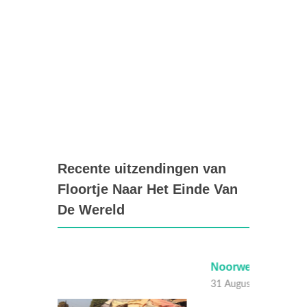
Recente uitzendingen van
Floortje Naar Het Einde Van
De Wereld
Noorwegen
Zambi
31 Augustus 2017
29 Aug