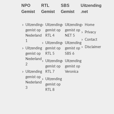
NPO
RTL
SBS
Uitzending
Gemist
Gemist
Gemist
.net
Uitzending
Uitzending
Uitzending
Home
gemist op
gemist op
gemist op
Privacy
Nederland
RTL 4
NET 5
Contact
1
Uitzending
Uitzending
Disclaimer
Uitzending
gemist op
gemist op
gemist op
RTL 5
SBS 6
Nederland
Uitzending
Uitzending
2
gemist op
gemist op
Uitzending
RTL 7
Veronica
gemist op
Uitzending
Nederland
gemist op
3
RTL 8