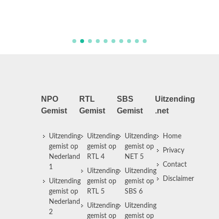
Nieuw-
e Poolse
de Itali
NPO
RTL
SBS
Uitzending
Gemist
Gemist
Gemist
.net
Uitzending
Uitzending
Uitzending
Home
gemist op
gemist op
gemist op
Privacy
Nederland
RTL 4
NET 5
Contact
1
Uitzending
Uitzending
Disclaimer
Uitzending
gemist op
gemist op
gemist op
RTL 5
SBS 6
Nederland
Uitzending
Uitzending
2
gemist op
gemist op