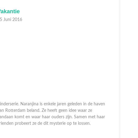
Vakantie
Hulp g
5 Juni 2016
25 Juni 2
inderserie. Naranjina is enkele jaren geleden in de haven
an Rotterdam beland. Ze heeft geen idee waar ze
Kinderserie
andaan komt en waar haar ouders zijn. Samen met haar
van Rotter
rienden probeert ze de dit mysterie op te lossen.
vandaan ko
vrienden p