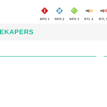
NPO 1
NPO 2
NPO 3
RTL 4
RTL 
DEKAPERS