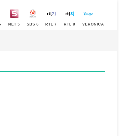
5
NET 5
SBS 6
RTL 7
RTL 8
VERONICA