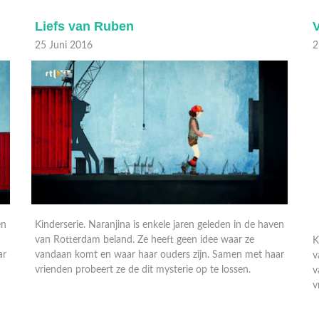
Liefs van Ruben
25 Juni 2016
2
en
Kinderserie. Naranjina is enkele jaren geleden in de haven
K
van Rotterdam beland. Ze heeft geen idee waar ze
v
ar
vandaan komt en waar haar ouders zijn. Samen met haar
v
vrienden probeert ze de dit mysterie op te lossen.
v