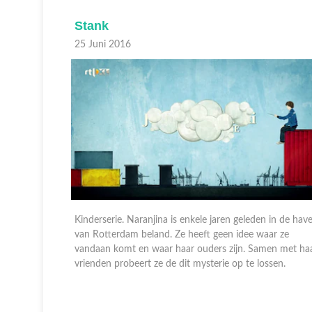
Stank
25 Juni 2016
 in de haven
Kinderserie. Naranjina is enkele jaren geleden in de hav
r ze
van Rotterdam beland. Ze heeft geen idee waar ze
en met haar
vandaan komt en waar haar ouders zijn. Samen met ha
sen.
vrienden probeert ze de dit mysterie op te lossen.