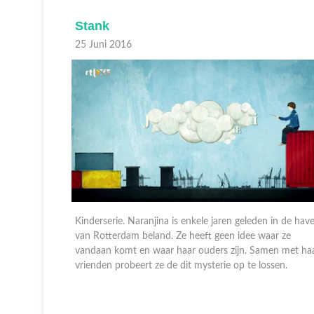
Stank
25 Juni 2016
 in de haven
Kinderserie. Naranjina is enkele jaren geleden in de hav
r ze
van Rotterdam beland. Ze heeft geen idee waar ze
en met haar
vandaan komt en waar haar ouders zijn. Samen met ha
sen.
vrienden probeert ze de dit mysterie op te lossen.