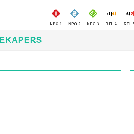
NPO 1
NPO 2
NPO 3
RTL 4
RTL 
DEKAPERS