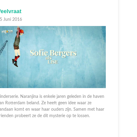
eelvraat
Hulp g
5 Juni 2016
25 Juni 2
inderserie. Naranjina is enkele jaren geleden in de haven
an Rotterdam beland. Ze heeft geen idee waar ze
Kinderserie
andaan komt en waar haar ouders zijn. Samen met haar
van Rotter
rienden probeert ze de dit mysterie op te lossen.
vandaan ko
vrienden p