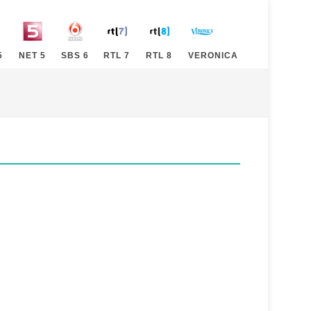
5
NET 5
SBS 6
RTL 7
RTL 8
VERONICA