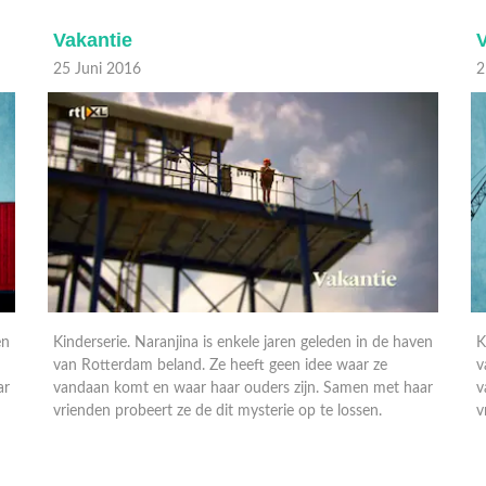
Vakantie
V
25 Juni 2016
2
en
Kinderserie. Naranjina is enkele jaren geleden in de haven
K
van Rotterdam beland. Ze heeft geen idee waar ze
v
ar
vandaan komt en waar haar ouders zijn. Samen met haar
v
vrienden probeert ze de dit mysterie op te lossen.
v