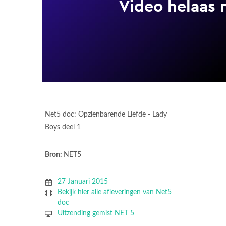
Net5 doc: Opzienbarende Liefde - Lady
Boys deel 1
Bron:
NET5
27 Januari 2015
Bekijk hier alle afleveringen van Net5
doc
Uitzending gemist NET 5