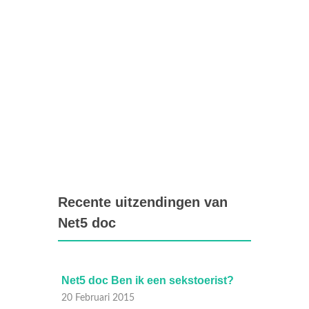
Recente uitzendingen van
Net5 doc
arende
Net5 doc Ben ik een sekstoerist?
Net5 
Liefde
20 Februari 2015