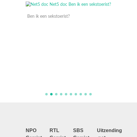
17 Febr
Ben ik een sekstoerist?
oliday
Net5 do
Toy Bo
NPO
RTL
SBS
Uitzending