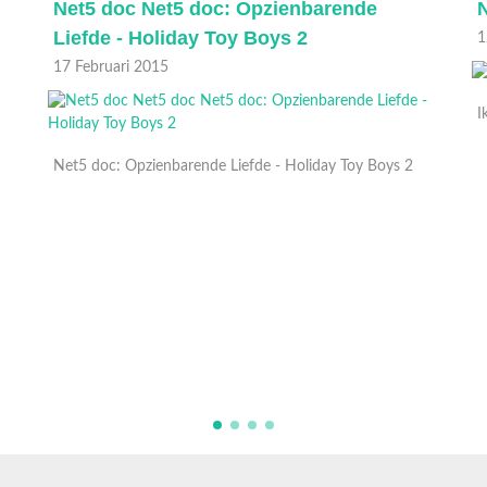
Net5 doc Net5 doc: Opzienbarende
N
Liefde - Holiday Toy Boys 2
1
17 Februari 2015
I
Net5 doc: Opzienbarende Liefde - Holiday Toy Boys 2