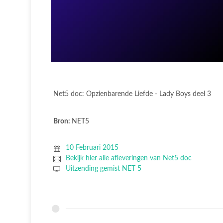
Net5 doc: Opzienbarende Liefde - Lady Boys deel 3
Bron:
NET5
10 Februari 2015
Bekijk hier alle afleveringen van Net5 doc
Uitzending gemist NET 5