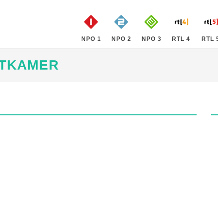
NPO 1
NPO 2
NPO 3
RTL 4
RTL 
ATKAMER