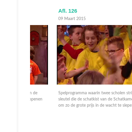
Afl. 126
09 Maart 2015
 om de
Spelprogramma waarin twee scholen strijden om de
an openen
sleutel die de schatkist van de Schatkamer kan openen
om zo de grote prijs in de wacht te slepen.