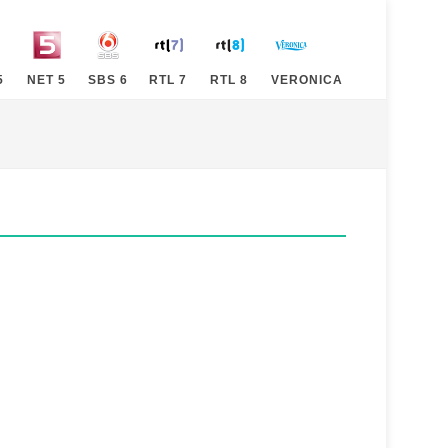
5
NET 5
SBS 6
RTL 7
RTL 8
VERONICA