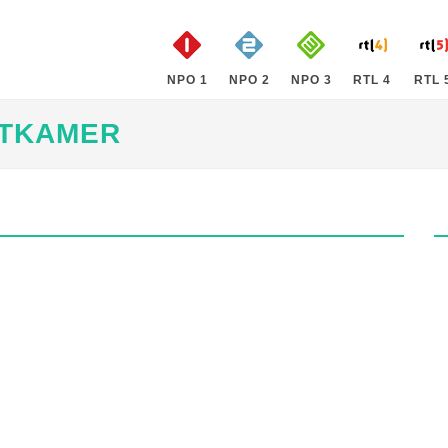
NPO 1
NPO 2
NPO 3
RTL 4
RTL 
ATKAMER