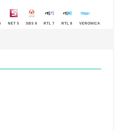
5
NET 5
SBS 6
RTL 7
RTL 8
VERONICA