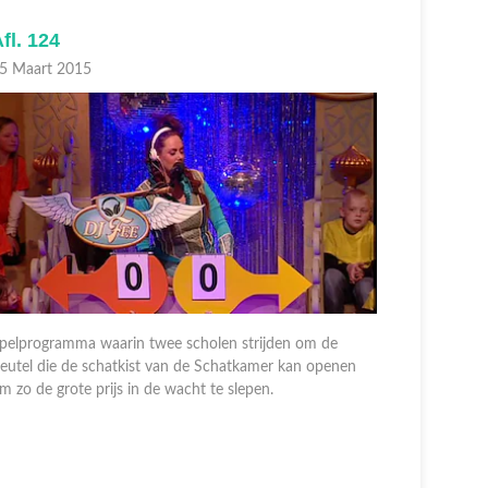
fl. 124
Afl. 123
5 Maart 2015
04 Maart 
pelprogramma waarin twee scholen strijden om de
leutel die de schatkist van de Schatkamer kan openen
Spelprogra
m zo de grote prijs in de wacht te slepen.
sleutel di
om zo de g