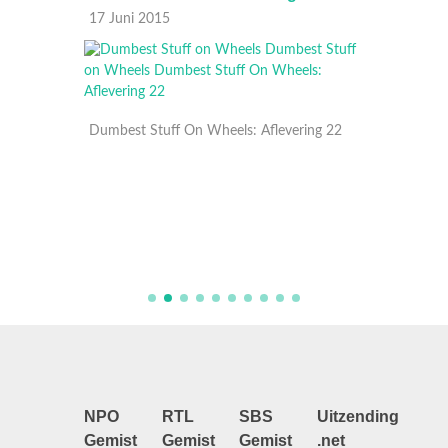
17 Juni 2015
16 Juni
ing 21
Dumbest Stuff On Wheels: Aflevering 22
Dumbest
NPO
RTL
SBS
Uitzending
Gemist
Gemist
Gemist
.net