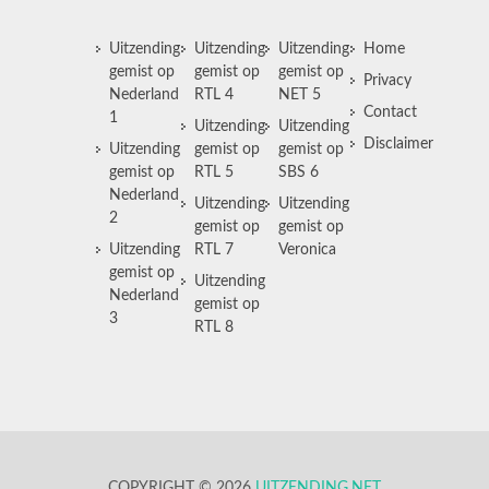
Uitzending
Uitzending
Uitzending
Home
gemist op
gemist op
gemist op
Privacy
Nederland
RTL 4
NET 5
Contact
1
Uitzending
Uitzending
Disclaimer
Uitzending
gemist op
gemist op
gemist op
RTL 5
SBS 6
Nederland
Uitzending
Uitzending
2
gemist op
gemist op
Uitzending
RTL 7
Veronica
gemist op
Uitzending
Nederland
gemist op
3
RTL 8
COPYRIGHT © 2026
UITZENDING.NET