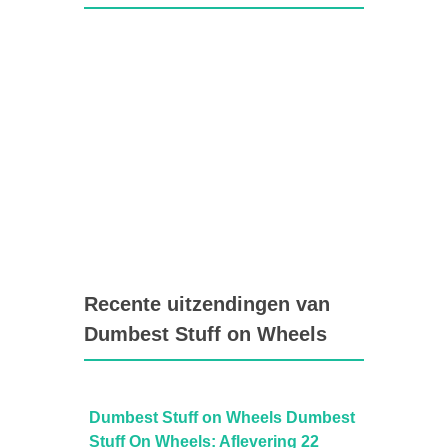
Recente uitzendingen van
Dumbest Stuff on Wheels
umbest
Dumbest Stuff on Wheels Dumbest
Dumbe
21
Stuff On Wheels: Aflevering 22
Stuff 