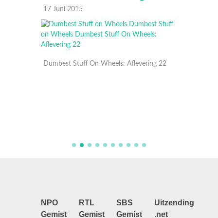
17 Juni 2015
16 Juni
ing 21
Dumbest Stuff On Wheels: Aflevering 22
Dumbest
NPO
RTL
SBS
Uitzending
Gemist
Gemist
Gemist
.net