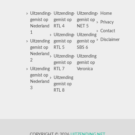
Uitzending
Uitzending
Uitzending
Home
gemist op
gemist op
gemist op
Privacy
Nederland
RTL 4
NET 5
Contact
1
Uitzending
Uitzending
Disclaimer
Uitzending
gemist op
gemist op
gemist op
RTL 5
SBS 6
Nederland
Uitzending
Uitzending
2
gemist op
gemist op
Uitzending
RTL 7
Veronica
gemist op
Uitzending
Nederland
gemist op
3
RTL 8
COPYRIGHT © 2026
UITZENDING.NET