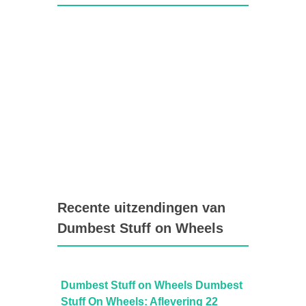
Recente uitzendingen van
Dumbest Stuff on Wheels
umbest
Dumbest Stuff on Wheels Dumbest
Dumbe
21
Stuff On Wheels: Aflevering 22
Stuff 