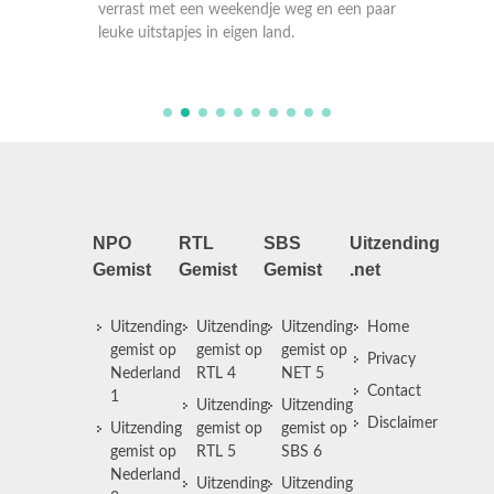
bieden 
een paar
verrast met een weekendje weg en een paar
verrast
leuke uitstapjes in eigen land.
leuke ui
NPO
RTL
SBS
Uitzending
Gemist
Gemist
Gemist
.net
Uitzending
Uitzending
Uitzending
Home
gemist op
gemist op
gemist op
Privacy
Nederland
RTL 4
NET 5
Contact
1
Uitzending
Uitzending
Disclaimer
Uitzending
gemist op
gemist op
gemist op
RTL 5
SBS 6
Nederland
Uitzending
Uitzending