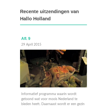
Recente uitzendingen van
Hallo Holland
Afl. 9
Afl. 8
29 April 2015
22 Apri
dt
Informatief programma waarin wordt
Informa
 te
getoond wat voor moois Nederland te
getoond
n gezin
bieden heeft. Daarnaast wordt er een gezin