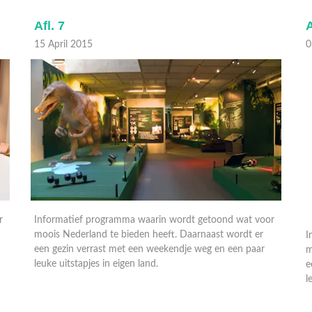
Afl. 7
A
15 April 2015
0
r
Informatief programma waarin wordt getoond wat voor
I
moois Nederland te bieden heeft. Daarnaast wordt er
m
een gezin verrast met een weekendje weg en een paar
e
leuke uitstapjes in eigen land.
l