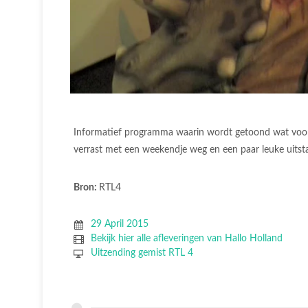
Informatief programma waarin wordt getoond wat voor 
verrast met een weekendje weg en een paar leuke uitstap
Bron:
RTL4
29 April 2015
Bekijk hier alle afleveringen van Hallo Holland
Uitzending gemist RTL 4