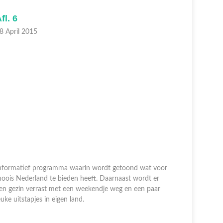
fl. 6
Afl. 5
8 April 2015
01 April 2
nformatief programma waarin wordt getoond wat voor
oois Nederland te bieden heeft. Daarnaast wordt er
Informati
en gezin verrast met een weekendje weg en een paar
moois Nede
euke uitstapjes in eigen land.
een gezin 
leuke uitst