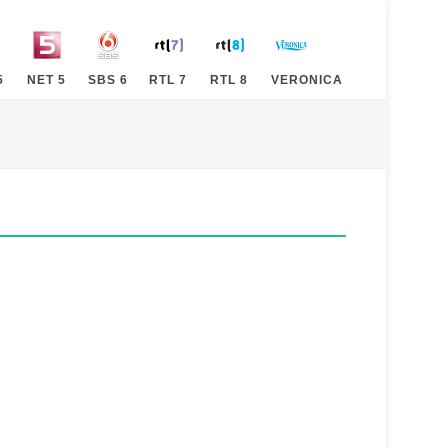
5
NET 5
SBS 6
RTL 7
RTL 8
VERONICA