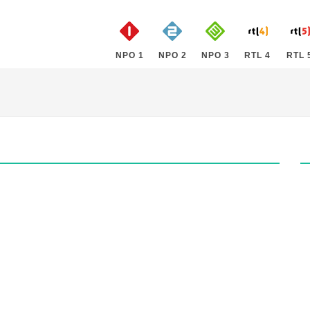
NPO 1
NPO 2
NPO 3
RTL 4
RTL 