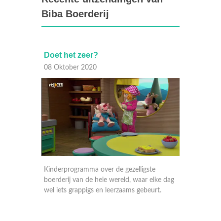
Biba Boerderij
Doet het zeer?
Bibab
08 Oktober 2020
07 Okt
e
Kinderprogramma over de gezelligste
Kinderp
elke dag
boerderij van de hele wereld, waar elke dag
boerder
urt.
wel iets grappigs en leerzaams gebeurt.
wel iet