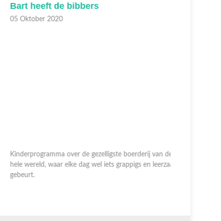
art heeft de bibbers
Kieke's
5 Oktober 2020
02 Oktobe
inderprogramma over de gezelligste boerderij van de
ele wereld, waar elke dag wel iets grappigs en leerzaams
Kinderprog
ebeurt.
hele werel
gebeurt.