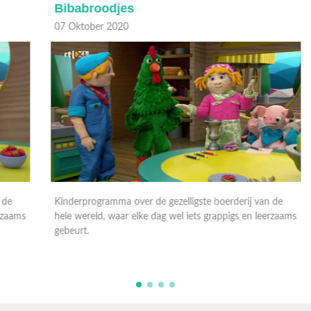
Bibabroodjes
B
07 Oktober 2020
0
Kinderprogramma over de gezelligste boerderij van de
K
ms
hele wereld, waar elke dag wel iets grappigs en leerzaams
h
gebeurt.
g