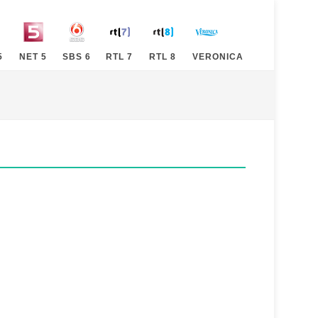
5
NET 5
SBS 6
RTL 7
RTL 8
VERONICA