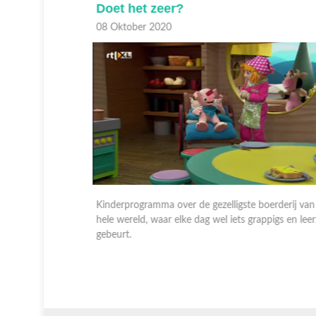
Doet het zeer?
08 Oktober 2020
j van de
Kinderprogramma over de gezelligste boerderij van de
n leerzaams
hele wereld, waar elke dag wel iets grappigs en leerzaa
gebeurt.