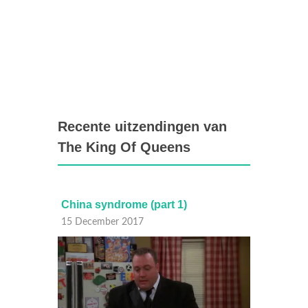
Recente uitzendingen van
The King Of Queens
China syndrome (part 1)
Singl
15 December 2017
14 Dec