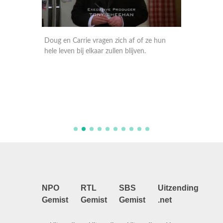
Doug en Carrie vragen zich af of ze hun
Doug en
vragen
hele leven bij elkaar zullen blijven.
tegen he
eft.
gekrege
mogelij
NPO
RTL
SBS
Uitzending
Gemist
Gemist
Gemist
.net