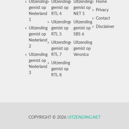
Uitzending
Uitzending
Uitzending
Home
gemist op
gemist op
gemist op
Privacy
Nederland
RTL 4
NET 5
Contact
1
Uitzending
Uitzending
Disclaimer
Uitzending
gemist op
gemist op
gemist op
RTL 5
SBS 6
Nederland
Uitzending
Uitzending
2
gemist op
gemist op
Uitzending
RTL 7
Veronica
gemist op
Uitzending
Nederland
gemist op
3
RTL 8
COPYRIGHT © 2026
UITZENDING.NET