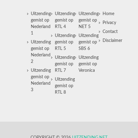
Uitzending
Uitzending
Uitzending
Home
gemist op
gemist op
gemist op
Privacy
Nederland
RTL 4
NET 5
Contact
1
Uitzending
Uitzending
Disclaimer
Uitzending
gemist op
gemist op
gemist op
RTL 5
SBS 6
Nederland
Uitzending
Uitzending
2
gemist op
gemist op
Uitzending
RTL 7
Veronica
gemist op
Uitzending
Nederland
gemist op
3
RTL 8
COPYRIGHT © 2026
UITZENDING.NET