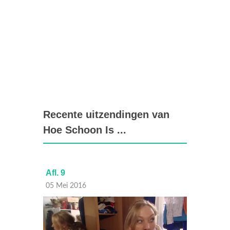
Recente uitzendingen van
Hoe Schoon Is ...
Afl. 9
Afl. 7
05 Mei 2016
12 Janu