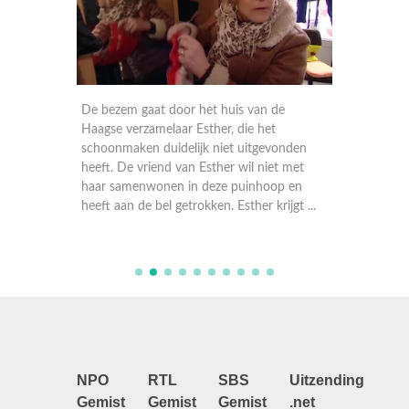
De bezem gaat door het huis van de
Deze we
 en een
Haagse verzamelaar Esther, die het
Zandvoo
an
schoonmaken duidelijk niet uitgevonden
kindere
 aan de
heeft. De vriend van Esther wil niet met
bezoek 
haar samenwonen in deze puinhoop en
vader d
..
heeft aan de bel getrokken. Esther krijgt ...
Hij wil 
NPO
RTL
SBS
Uitzending
Gemist
Gemist
Gemist
.net