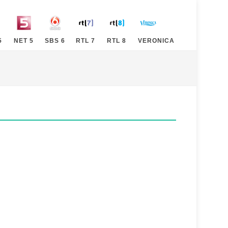
5
NET 5
SBS 6
RTL 7
RTL 8
VERONICA