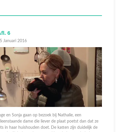
fl. 6
Afl. 4
5 Januari 2016
06 Maart 
nge en Sonja gaan op bezoek bij Nathalie, een
lleenstaande dame die liever de plaat poetst dan dat ze
Deze week 
ets in haar huishouden doet. De katten zijn duidelijk de
alleenstaa