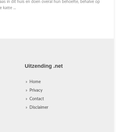
aas in dit huis en doen overal hun behoefte, behalve op
uitgevonde
e katte ...
nauwelijks
viezigheid.
Uitzending .net
Home
Privacy
Contact
Disclaimer