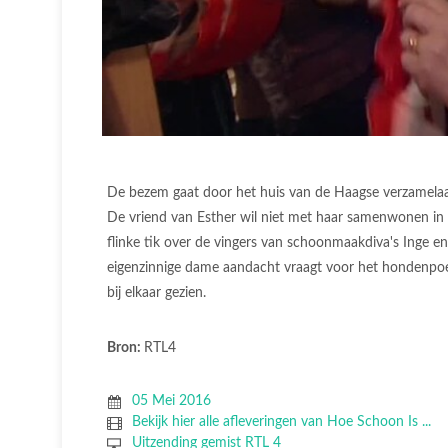
De bezem gaat door het huis van de Haagse verzamelaar
De vriend van Esther wil niet met haar samenwonen in d
flinke tik over de vingers van schoonmaakdiva's Inge 
eigenzinnige dame aandacht vraagt voor het hondenpo
bij elkaar gezien.
Bron:
RTL4
05 Mei 2016
Bekijk hier alle afleveringen van Hoe Schoon Is ...
Uitzending gemist RTL 4