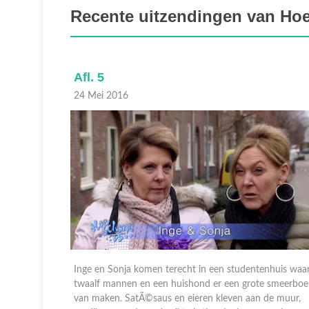
Recente uitzendingen van Hoe 
Afl. 5
24 Mei 2016
s
Inge en Sonja komen terecht in een studentenhuis waa
n de muren
twaalf mannen en een huishond er een grote smeerboe
van maken. SatÃ©saus en eieren kleven aan de muur,