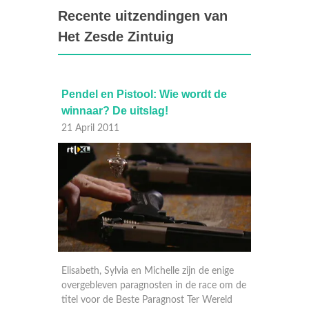
Recente uitzendingen van
Het Zesde Zintuig
sde
Pendel en Pistool: Wie wordt de
Diane 
s Petra
winnaar? De uitslag!
21 Apri
21 April 2011
Ook Dia
Elisabeth, Sylvia en Michelle zijn de enige
wat war
overgebleven paragnosten in de race om de
ug op de
momente
titel voor de Beste Paragnost Ter Wereld
tuig