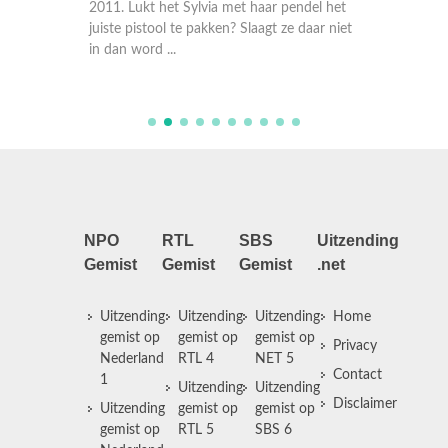
2011. Lukt het Sylvia met haar pendel het
lkaar,
juiste pistool te pakken? Slaagt ze daar niet
 guest
in dan word ...
NPO
RTL
SBS
Uitzending
Gemist
Gemist
Gemist
.net
Uitzending
Uitzending
Uitzending
Home
gemist op
gemist op
gemist op
Privacy
Nederland
RTL 4
NET 5
Contact
1
Uitzending
Uitzending
Disclaimer
Uitzending
gemist op
gemist op
gemist op
RTL 5
SBS 6