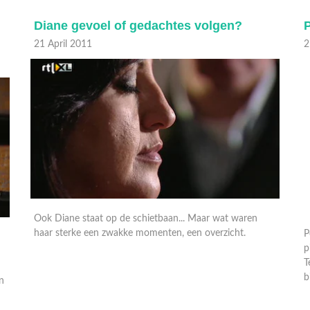
Diane gevoel of gedachtes volgen?
P
21 April 2011
2
Ook Diane staat op de schietbaan... Maar wat waren
P
haar sterke een zwakke momenten, een overzicht.
p
T
b
in