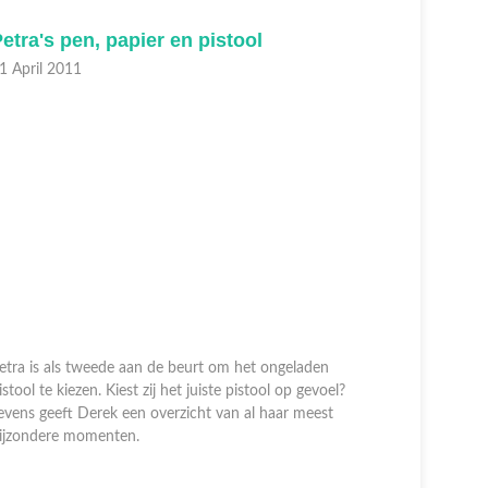
etra's pen, papier en pistool
Alexand
positie
1 April 2011
21 April 2
etra is als tweede aan de beurt om het ongeladen
istool te kiezen. Kiest zij het juiste pistool op gevoel?
evens geeft Derek een overzicht van al haar meest
Alexander 
ijzondere momenten.
roulette mo
kans om hog
ervaring b