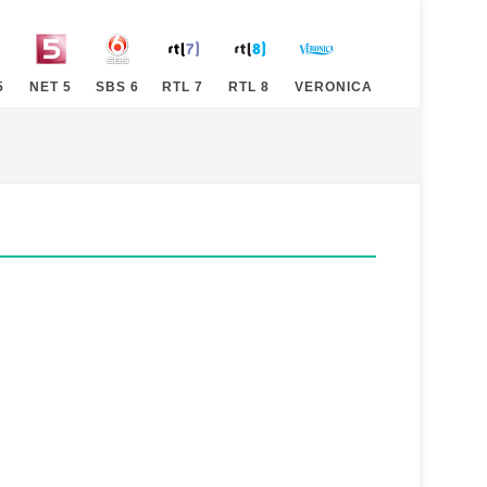
5
NET 5
SBS 6
RTL 7
RTL 8
VERONICA