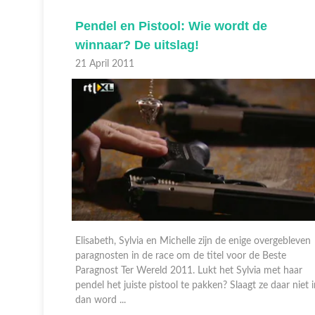
intuig
Pendel en Pistool: Wie wordt de
sabeth
winnaar? De uitslag!
21 April 2011
Elisabeth, Sylvia en Michelle zijn de enige overgebleven
paragnosten in de race om de titel voor de Beste
fgelopen
Paragnost Ter Wereld 2011. Lukt het Sylvia met haar
Wat
pendel het juiste pistool te pakken? Slaagt ze daar niet 
elke
dan word ...