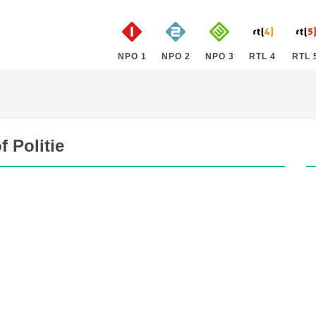
NPO 1
NPO 2
NPO 3
RTL 4
RTL 
 Politie