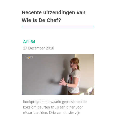
Recente uitzendingen van
Wie Is De Chef?
Afl. 64
Afl. 63
27 December 2018
26 Dec
erde
Kookprogramma waarin gepassioneerde
Kookpro
or
koks om beurten thuis een diner voor
koks om
elkaar bereiden. Drie van de vier zijn