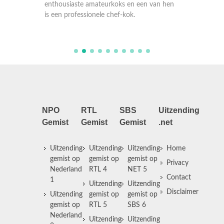
elkaar b
an hen
enthousiaste amateurkoks en een van hen
enthous
is een professionele chef-kok.
is een 
NPO
RTL
SBS
Uitzending
Gemist
Gemist
Gemist
.net
Uitzending
Uitzending
Uitzending
Home
gemist op
gemist op
gemist op
Privacy
Nederland
RTL 4
NET 5
Contact
1
Uitzending
Uitzending
Disclaimer
Uitzending
gemist op
gemist op
gemist op
RTL 5
SBS 6
Nederland
Uitzending
Uitzending