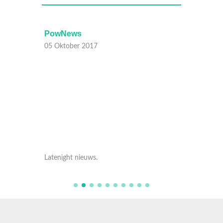
PowNews
PowN
05 Oktober 2017
05 Okt
Latenight nieuws.
Latenig