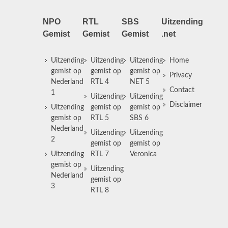
NPO
RTL
SBS
Uitzending
Gemist
Gemist
Gemist
.net
Uitzending
Uitzending
Uitzending
Home
gemist op
gemist op
gemist op
Privacy
Nederland
RTL 4
NET 5
Contact
1
Uitzending
Uitzending
Disclaimer
Uitzending
gemist op
gemist op
gemist op
RTL 5
SBS 6
Nederland
Uitzending
Uitzending
2
gemist op
gemist op
Uitzending
RTL 7
Veronica
gemist op
Uitzending
Nederland
gemist op
3
RTL 8