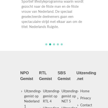
 wordt
Sportief lifestyleprogramma waarin wordt
Sportie
ste
gezocht naar de fitste man en de fitste
gezocht 
vrouw van Nederland. De speciaal
vrouw v
geselecteerde deelnemers gaan een
geselec
om de
spectaculaire strijd met elkaar aan om de
spectacu
titel: Nederlands Ruigste.
titel: N
NPO
RTL
SBS
Uitzending
Gemist
Gemist
Gemist
.net
Uitzending
Uitzending
Uitzending
Home
gemist op
gemist op
gemist op
Privacy
Nederland
RTL 4
NET 5
Contact
1