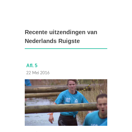
Recente uitzendingen van
Nederlands Ruigste
Afl. 5
Afl. 4
22 Mei 2016
21 Mei