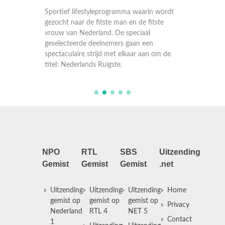
 wordt
Sportief lifestyleprogramma waarin wordt
Sportie
ste
gezocht naar de fitste man en de fitste
gezocht 
vrouw van Nederland. De speciaal
vrouw v
geselecteerde deelnemers gaan een
geselec
om de
spectaculaire strijd met elkaar aan om de
spectacu
titel: Nederlands Ruigste.
titel: N
NPO
RTL
SBS
Uitzending
Gemist
Gemist
Gemist
.net
Uitzending
Uitzending
Uitzending
Home
gemist op
gemist op
gemist op
Privacy
Nederland
RTL 4
NET 5
Contact
1