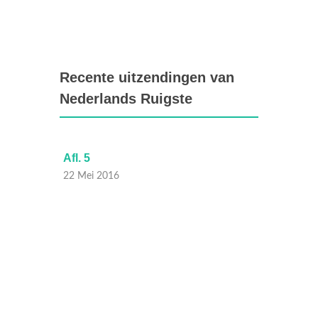
Recente uitzendingen van
Nederlands Ruigste
Afl. 5
Afl. 4
22 Mei 2016
21 Mei