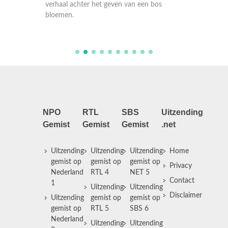
Nederla
os
verhaal achter het geven van een bos
verhaal
bloemen.
bloeme
NPO
RTL
SBS
Uitzending
Gemist
Gemist
Gemist
.net
Uitzending
Uitzending
Uitzending
Home
gemist op
gemist op
gemist op
Privacy
Nederland
RTL 4
NET 5
Contact
1
Uitzending
Uitzending
Disclaimer
Uitzending
gemist op
gemist op
gemist op
RTL 5
SBS 6
Nederland
Uitzending
Uitzending