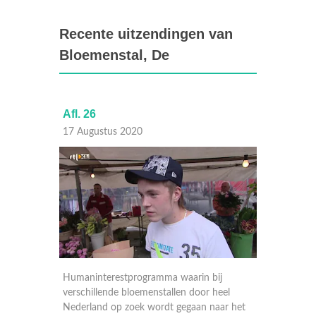
Recente uitzendingen van
Bloemenstal, De
Afl. 26
Afl. 25
17 Augustus 2020
14 Aug
j
Humaninterestprogramma waarin bij
Humanin
eel
verschillende bloemenstallen door heel
verschi
ar het
Nederland op zoek wordt gegaan naar het