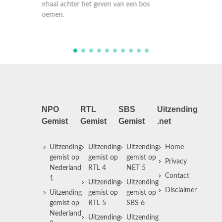
Nederland op zoek wordt gegaan naar het
Nederla
os
verhaal achter het geven van een bos
verhaal
bloemen.
bloeme
NPO
RTL
SBS
Uitzending
Gemist
Gemist
Gemist
.net
Uitzending
Uitzending
Uitzending
Home
gemist op
gemist op
gemist op
Privacy
Nederland
RTL 4
NET 5
Contact
1
Uitzending
Uitzending
Disclaimer
Uitzending
gemist op
gemist op
gemist op
RTL 5
SBS 6
Nederland
Uitzending
Uitzending