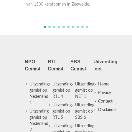
van 1500 kerstbomen in Zeewolde.
treinreizigers, jaar cel
Almeerder
NPO
RTL
SBS
Uitzending
Gemist
Gemist
Gemist
.net
Uitzending
Uitzending
Uitzending
Home
gemist op
gemist op
gemist op
Privacy
Nederland
RTL 4
NET 5
Contact
1
Uitzending
Uitzending
Disclaimer
Uitzending
gemist op
gemist op
gemist op
RTL 5
SBS 6
Nederland
Uitzending
Uitzending
2