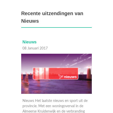
Recente uitzendingen van
Nieuws
Nieuws
Nieuws
08 Januari 2017
07 Januari 2017
Nieuws Het laatste nieuws en sport uit de
Nieuws Het laatste nie
provincie. Met een woningoverval in de
provincie. Dode gevond
Almeerse Kruidenwijk en de verbranding
Almere, ijzel treft aut