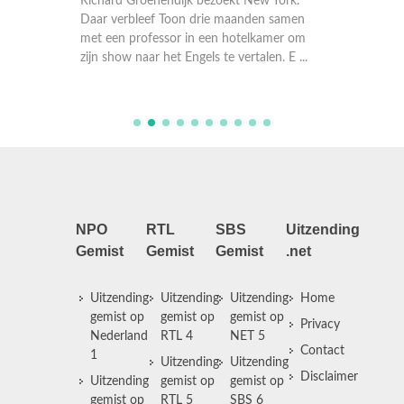
taan er
Richard Groenendijk bezoekt New York.
een one
ude
Daar verbleef Toon drie maanden samen
na deze
et
met een professor in een hotelkamer om
Nederla
zijn show naar het Engels te vertalen. E ...
bezoekt
NPO
RTL
SBS
Uitzending
Gemist
Gemist
Gemist
.net
Uitzending
Uitzending
Uitzending
Home
gemist op
gemist op
gemist op
Privacy
Nederland
RTL 4
NET 5
Contact
1
Uitzending
Uitzending
Disclaimer
Uitzending
gemist op
gemist op
gemist op
RTL 5
SBS 6