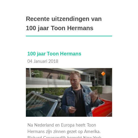
Recente uitzendingen van
100 jaar Toon Hermans
100 jaar Toon Hermans
100 j
04 Januari 2018
03 Janu
e
Na Nederland en Europa heeft Toon
In 1958
 is
Hermans zijn zinnen gezet op Amerika.
cabareti