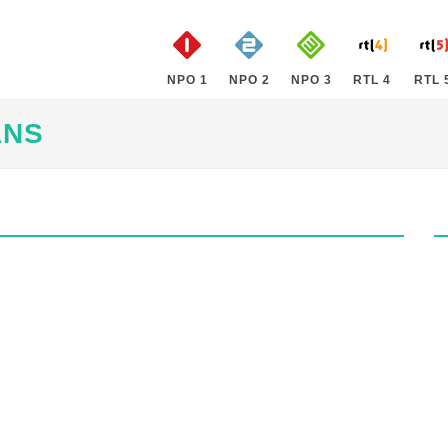
NPO 1
NPO 2
NPO 3
RTL 4
RTL 
ANS