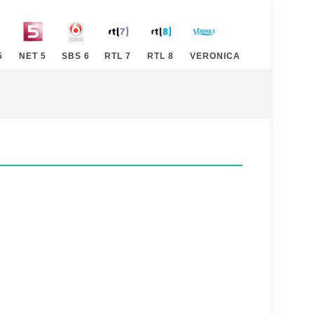
5
NET 5
SBS 6
RTL 7
RTL 8
VERONICA