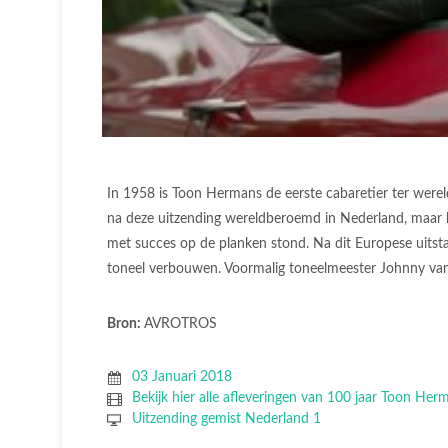
In 1958 is Toon Hermans de eerste cabaretier ter wereld
na deze uitzending wereldberoemd in Nederland, maar hi
met succes op de planken stond. Na dit Europese uitstapj
toneel verbouwen. Voormalig toneelmeester Johnny van 
Bron:
AVROTROS
03 Januari 2018
Bekijk hier alle afleveringen van 100 jaar Toon Her
Uitzending gemist Nederland 1