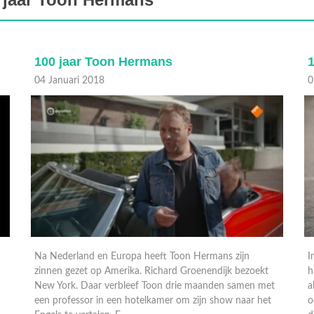
100 jaar Toon Hermans
02 Januari 2018
0
In Amsterdam gaat Toons droom in vervulling wanneer
hij met de revue mee mag op tournee. Maar Toon beleeft
D
t
als cabaretier ook pittige tijden in tijden van honger en
v
oorlog. Zijn grote liefde Rietje komt op zijn pad. En hij
v