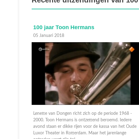
100 jaar Toon Hermans
04 Januari 2018
1968 -
Na Nederland en Europa heeft Toon Hermans zijn
Iedere
zinnen gezet op Amerika. Richard Groenendijk bezoekt
het Oude
New York. Daar verbleef Toon drie maanden samen me
nge
een professor in een hotelkamer om zijn show naar het