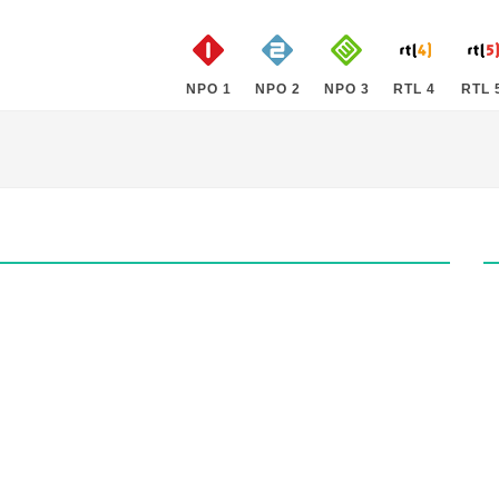
NPO 1
NPO 2
NPO 3
RTL 4
RTL 