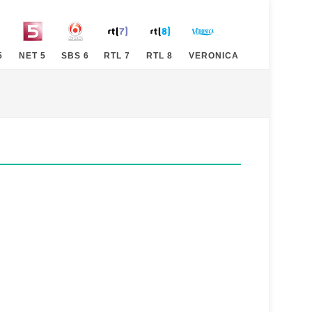
5
NET 5
SBS 6
RTL 7
RTL 8
VERONICA