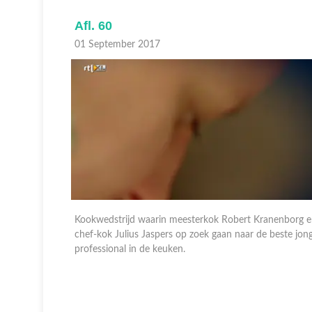
Afl. 59
31 Augustus 2017
nenborg en
Kookwedstrijd waarin meesterkok Robert Kranenborg 
beste jonge
chef-kok Julius Jaspers op zoek gaan naar de beste jon
professional in de keuken.