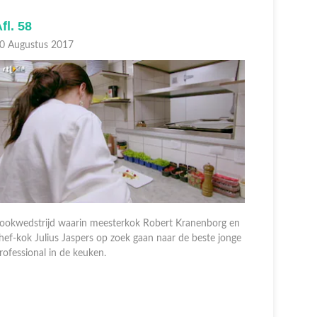
fl. 57
Afl. 56
9 Augustus 2017
28 August
ookwedstrijd waarin meesterkok Robert Kranenborg en
Kookwedstr
hef-kok Julius Jaspers op zoek gaan naar de beste jonge
chef-kok J
rofessional in de keuken.
profession