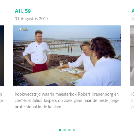
Afl. 58
A
30 Augustus 2017
2
en
Kookwedstrijd waarin meesterkok Robert Kranenborg en
ge
chef-kok Julius Jaspers op zoek gaan naar de beste jonge
K
professional in de keuken.
c
p