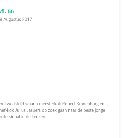
fl. 56
Afl. 55
8 Augustus 2017
25 August
ookwedstrijd waarin meesterkok Robert Kranenborg en
hef-kok Julius Jaspers op zoek gaan naar de beste jonge
Kookwedstr
rofessional in de keuken.
chef-kok J
profession