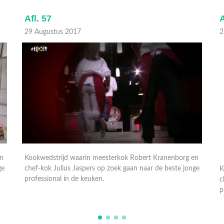
Afl. 57
A
29 Augustus 2017
2
en
Kookwedstrijd waarin meesterkok Robert Kranenborg en
K
ge
chef-kok Julius Jaspers op zoek gaan naar de beste jonge
c
professional in de keuken.
p