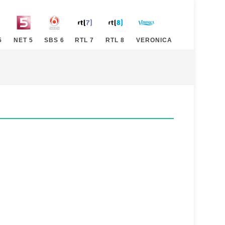
5
NET 5
SBS 6
RTL 7
RTL 8
VERONICA