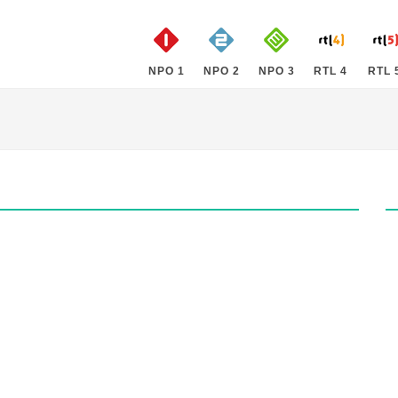
NPO 1
NPO 2
NPO 3
RTL 4
RTL 