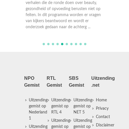
verhalen die de ronde doen over beauty,
gezondheid of opvoeding berusten niet op
feiten. In dit programma worden er vragen
van kijkers beantwoord en wordt er
onderzoek gedaan naar de achterg ...
NPO
RTL
SBS
Uitzending
Gemist
Gemist
Gemist
.net
Uitzending
Uitzending
Uitzending
Home
gemist op
gemist op
gemist op
Privacy
Nederland
RTL 4
NET 5
Contact
1
Uitzending
Uitzending
Disclaimer
Uitzending
gemist op
gemist op