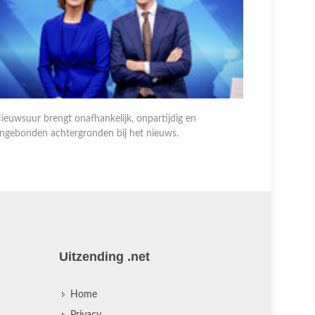
ieuwsuur brengt onafhankelijk, onpartijdig en
Nieuwsuur 
ngebonden achtergronden bij het nieuws.
ongebonden
Uitzending .net
Home
Privacy