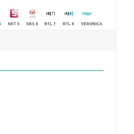
5
NET 5
SBS 6
RTL 7
RTL 8
VERONICA