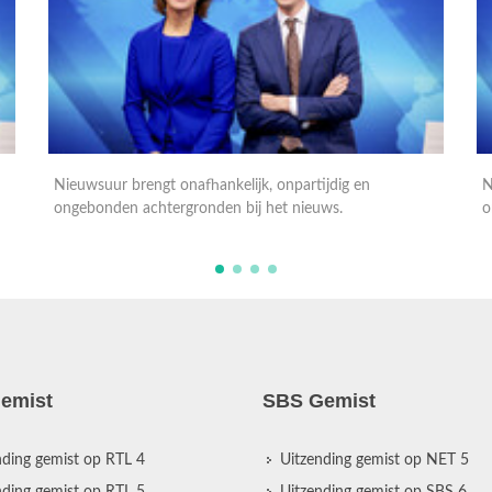
Nieuwsuur brengt onafhankelijk, onpartijdig en
N
ongebonden achtergronden bij het nieuws.
o
emist
SBS Gemist
nding gemist op RTL 4
Uitzending gemist op NET 5
nding gemist op RTL 5
Uitzending gemist op SBS 6