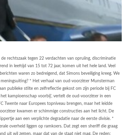
de rechtszaak tegen 22 verdachten van opruiing, discriminatie
nd in leeftijd van 15 tot 72 jaar, komen uit het hele land. Veel
berichten waren zo bedreigend, dat Simons beveiliging kreeg. We
an meningsuiting? * Het verhaal van oud-voorzitter Munsterman
publieke stilte en zelfreflectie gekost om zijn periode bij FC
na het kampioenschap voorbij', vertelt de oud-voorzitter in een
FC Twente naar Europees topniveau brengen, maar het leidde
 voorzitter kwamen er schimmige constructies aan het licht. De
ertje aan een verplichte degradatie naar de eerste divisie. *
derale overheid liggen op ramkoers. Dat zegt een sheriff die graag
land uit wil zetten, maar dat van de staat niet mag. De reden: