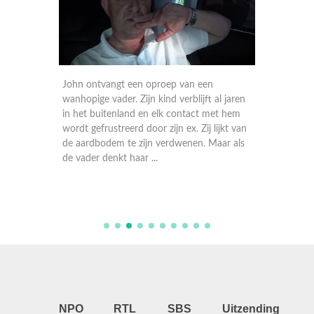
rmen
John ontvangt een oproep van een
Ivan lij
wanhopige vader. Zijn kind verblijft al jaren
Een goe
 de zaak
in het buitenland en elk contact met hem
Zweden 
 zijn
wordt gefrustreerd door zijn ex. Zij lijkt van
oud. To
n houdt.
de aardbodem te zijn verdwenen. Maar als
wordt a
de vader denkt haar ...
vriendin
NPO
RTL
SBS
Uitzending