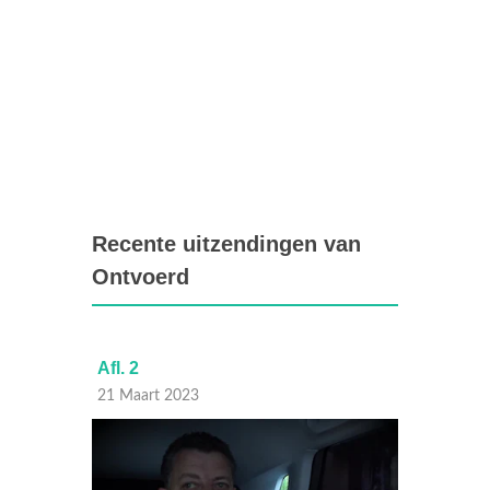
Recente uitzendingen van
Ontvoerd
Afl. 2
Afl. 1
21 Maart 2023
14 Maa