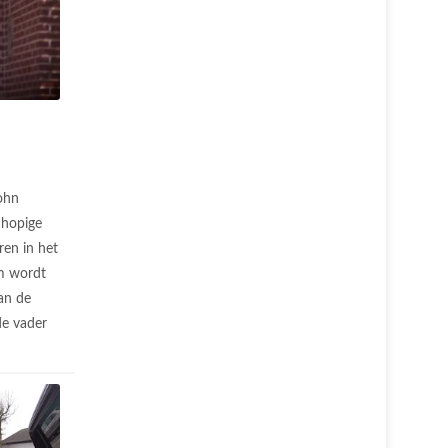
ohn
nhopige
aren in het
em wordt
van de
e vader