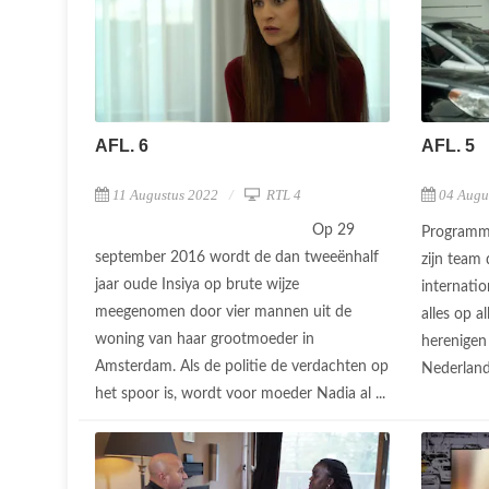
AFL. 6
AFL. 5
11 Augustus 2022
RTL 4
04 Augu
Op 29
Programm
september 2016 wordt de dan tweeënhalf
zijn team 
jaar oude Insiya op brute wijze
internatio
meegenomen door vier mannen uit de
alles op a
woning van haar grootmoeder in
herenigen
Amsterdam. Als de politie de verdachten op
Nederlan
het spoor is, wordt voor moeder Nadia al ...