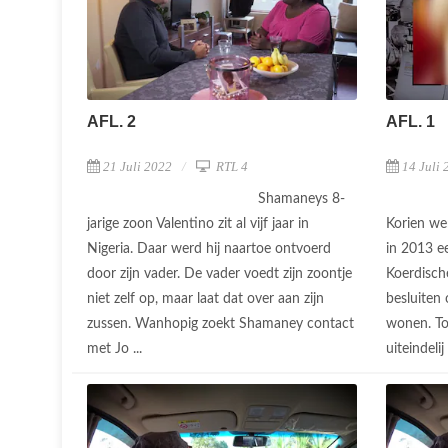
AFL. 2
AFL. 1
21 Juli 2022
RTL 4
14 Juli 
Shamaneys 8-
jarige zoon Valentino zit al vijf jaar in
Korien wer
Nigeria. Daar werd hij naartoe ontvoerd
in 2013 ee
door zijn vader. De vader voedt zijn zoontje
Koerdisch
niet zelf op, maar laat dat over aan zijn
besluiten
zussen. Wanhopig zoekt Shamaney contact
wonen. Toc
met Jo ...
uiteindelij 