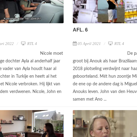
AFL. 6
ari 2022
RTL 4
05 April 2021
RTL 4
Nicole moet
De pa
ige dochter Ayla al anderhalf jaar
groot bij Anouk als haar Braziliaan
e vader van Ayla houdt haar al
2018 plotseling verdwijnt naar ha
achter in Turkije en heeft al het
geboorteland. Mét hun zoontje Mi
t Nicole verbroken. Hij lijkt van
de ene op de andere dag is Miguel
dem verdwenen. Nicole, John en
Anouks leven. John van den Heuve
samen met Ano ...