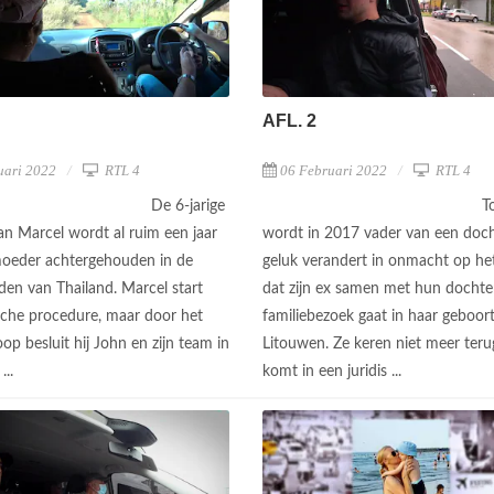
AFL. 2
uari 2022
RTL 4
06 Februari 2022
RTL 4
De 6-jarige
T
an Marcel wordt al ruim een jaar
wordt in 2017 vader van een doch
oeder achtergehouden in de
geluk verandert in onmacht op h
den van Thailand. Marcel start
dat zijn ex samen met hun dochte
ische procedure, maar door het
familiebezoek gaat in haar geboort
oop besluit hij John en zijn team in
Litouwen. Ze keren niet meer ter
...
komt in een juridis ...