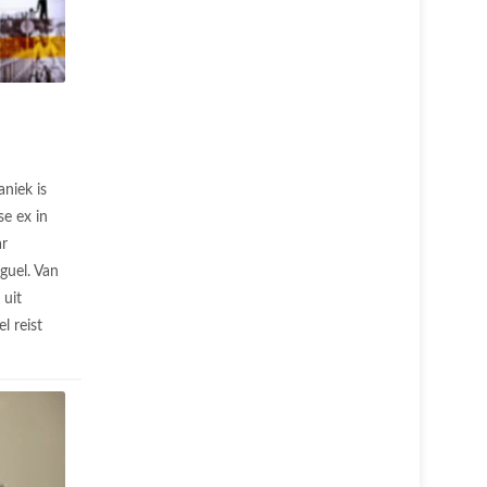
niek is
se ex in
ar
guel. Van
 uit
l reist