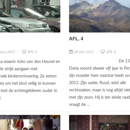
AFL. 4
stus 2022
RTL 4
28 Juli 2022
RTL 4
De 13-
a waarin John van den Heuvel en
Dario woont alweer vijf jaar in Pe
de strijd aangaan met
zijn moeder hem naartoe heeft on
nale kinderontvoering. Ze zetten
2013. Zijn vader, Ruud, wint alle
lles om het kind veilig te kunnen
rechtszaken, maar is nog altijd nie
 met de achtergebleven ouder in
met zijn zoon. Hij is ten einde raa
d.
vraagt de ...