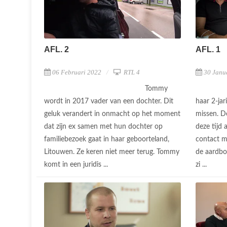
AFL. 2
AFL. 1
06 Februari 2022
RTL 4
30 Janu
Tommy
wordt in 2017 vader van een dochter. Dit
haar 2-jar
geluk verandert in onmacht op het moment
missen. D
dat zijn ex samen met hun dochter op
deze tijd 
familiebezoek gaat in haar geboorteland,
contact me
Litouwen. Ze keren niet meer terug. Tommy
de aardbo
komt in een juridis ...
zi ...