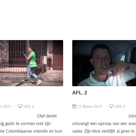
AFL. 2
t 2023
RTL 4
21 Maart 2023
RTL 4
Olaf denkt
Joh
ig gezin te vormen met zijn
ontvangt een oproep van een wa
te Colombiaanse vriendin en hun
vader. Zijn kind verblijft al jaren in