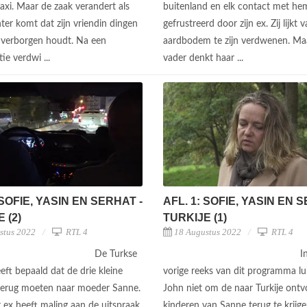
axi. Maar de zaak verandert als
buitenland en elk contact met h
ter komt dat zijn vriendin dingen
gefrustreerd door zijn ex. Zij lijkt 
verborgen houdt. Na een
aardbodem te zijn verdwenen. Maa
ie verdwi ...
vader denkt haar ...
 SOFIE, YASIN EN SERHAT -
AFL. 1: SOFIE, YASIN EN 
 (2)
TURKIJE (1)
stus 2022
RTL 4
18 Augustus 2022
RTL 4
De Turkse
I
eft bepaald dat de drie kleine
vorige reeks van dit programma lu
terug moeten naar moeder Sanne.
John niet om de naar Turkije ont
 ex heeft maling aan de uitspraak
kinderen van Sanne terug te krijg