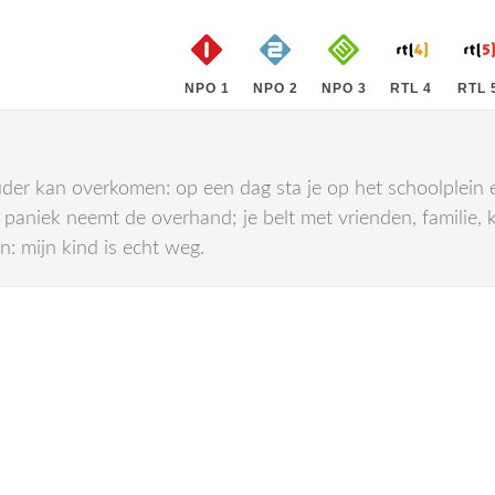
NPO 1
NPO 2
NPO 3
RTL 4
RTL 
der kan overkomen: op een dag sta je op het schoolplein en 
 paniek neemt de overhand; je belt met vrienden, familie, 
en: mijn kind is echt weg.