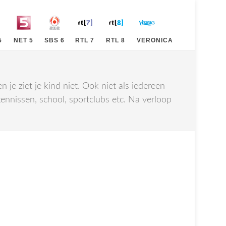
5
NET 5
SBS 6
RTL 7
RTL 8
VERONICA
je ziet je kind niet. Ook niet als iedereen
kennissen, school, sportclubs etc. Na verloop