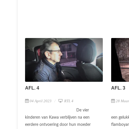
AFL. 4
AFL. 3
04 April 2023
RTL 4
28 Maar
De vier
kinderen van Kawa verblijven na een
een gelukk
eerdere ontvoering door hun moeder
flamboyan