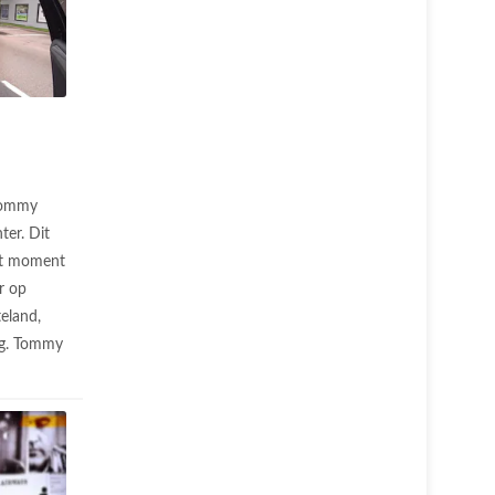
ommy
ter. Dit
et moment
r op
eland,
ug. Tommy