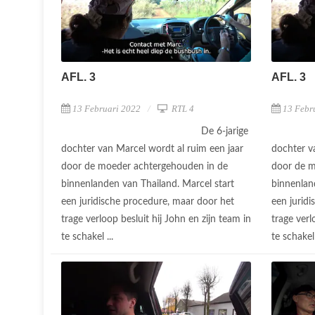
AFL. 3
AFL. 3
13 Februari 2022
RTL 4
13 Febr
De 6-jarige
dochter van Marcel wordt al ruim een jaar
dochter v
door de moeder achtergehouden in de
door de m
binnenlanden van Thailand. Marcel start
binnenlan
een juridische procedure, maar door het
een jurid
trage verloop besluit hij John en zijn team in
trage verl
te schakel ...
te schakel 