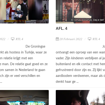
AFL. 4
2022
RTL 4
20 Februari 2022
RTL 4
De Groningse
J
kt als hostess in Turkije, waar ze
ontvangt een oproep van een wa
n relatie krijgt met een
vader. Zijn kinderen verblijven al j
e man. De relatie gaat goed en ze
buitenland en elk contact met h
 om samen in Nederland te gaan
gefrustreerd door zijn ex. Zij lijkt 
h zijn er veel verschillen en
aardbodem verdwenen, maar als d
...
denkt haar ge ...