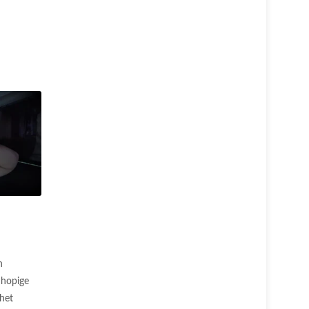
n
nhopige
 het