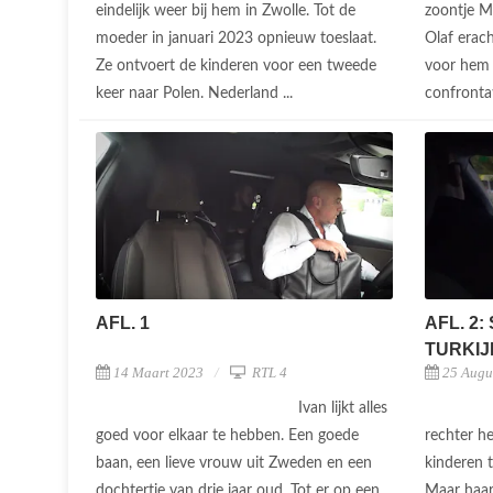
eindelijk weer bij hem in Zwolle. Tot de
zoontje M
moeder in januari 2023 opnieuw toeslaat.
Olaf erach
Ze ontvoert de kinderen voor een tweede
voor hem 
keer naar Polen. Nederland ...
confrontat
AFL. 1
AFL. 2:
TURKIJE
14 Maart 2023
RTL 4
25 Augu
Ivan lijkt alles
goed voor elkaar te hebben. Een goede
rechter he
baan, een lieve vrouw uit Zweden en een
kinderen 
dochtertje van drie jaar oud. Tot er op een
Maar haar